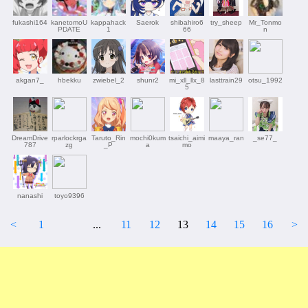
fukashi164
kanetomoU
kappahack
Saerok
shibahiro6
try_sheep
Mr_Tonmo
PDATE
1
66
n
akgan7_
hbekku
zwiebel_2
shunr2
mi_xll_llx_8
lasttrain29
otsu_1992
5
DreamDrive
rparlockrga
Taruto_Rin
mochi0kum
tsaichi_aimi
maaya_ran
_se77_
787
zg
_P
a
mo
nanashi
toyo9396
<
1
...
11
12
13
14
15
16
>