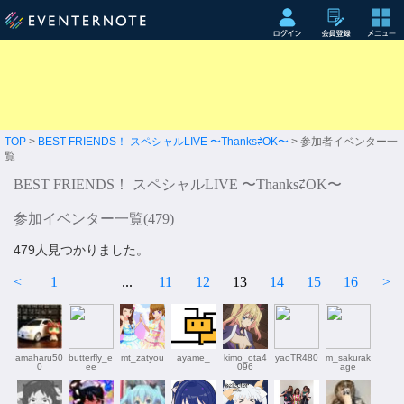
TOP
>
BEST FRIENDS！ スペシャルLIVE 〜Thanks⇄OK〜
> 参加者イベンター一
覧
BEST FRIENDS！ スペシャルLIVE 〜Thanks⇄OK〜
参加イベンター一覧(
479
)
479人見つかりました。
<
1
...
11
12
13
14
15
16
>
amaharu50
butterfly_e
mt_zatyou
ayame_
kimo_ota4
yaoTR480
m_sakurak
0
ee
096
age