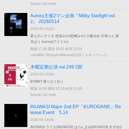
Sound Lab mole
Aurora主催2マン企画『Milky Starlight vol.
2』 20260514
2026-05-14(
木
)
君とのシナリオ 想音みや(想﨑みや) 小夏ゆめ 天海りん 愛
月ぱう Aurora(アイドル)
開場 17:40 開演 18:00 終演 22:00
Live&Bar Shibuya Milkyway(渋谷ミルキーウェイ)
木曜定期公演 vol.249 2部
2026-05-14(
木
)
BYBBiT 限りなく白く
開場 19:50 開演 20:10 終演 21:00
Sound Lab mole
INUWASI Major 2nd EP「KUROGANE」Re
lease Event 5.14
2026-05-14(
木
)
INUWASI ライカ(INUWASI) はのんまゆ(INUWASI) すずめ(I