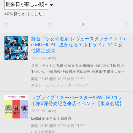
46件見つかりました。
<
1
2
>
舞台『少女☆歌劇 レヴュースタァライト-Th
e MUSICAL- 遙かなるエルドラド』 5/14 女
性限定公演
2026-05-14(
木
)
スタァライト九九組 佐藤日向 岩田陽葵 小山百代 生田輝 相
羽あいな 小泉萌香 伊藤彩沙 富田麻帆 小林由佳 飛龍つかさ
開場 17:45 開演 18:35 終演 20:50
東京ドームシティ シアターGロッソ
ラブライブ！スーパースター!!×WEGOコラ
ボ第6弾発売記念来店イベント【東京会場】
2026-05-14(
木
)
Liella! 伊達さゆり 絵森彩
開場 18:40 開演 19:00 終演 21:00
!_東京都内某所