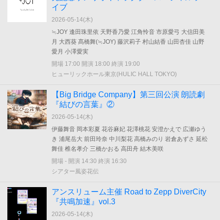
イブ
2026-05-14(
木
)
≒JOY 逢田珠里依 天野香乃愛 江角怜音 市原愛弓 大信田美
月 大西葵 髙橋舞(≒JOY) 藤沢莉子 村山結香 山田杏佳 山野
愛月 小澤愛実
開場 17:00 開演 18:00 終演 19:00
ヒューリックホール東京(HULIC HALL TOKYO)
【Big Bridge Company】第三回公演 朗読劇
『結びの言葉』②
2026-05-14(
木
)
伊藤舞音 岡本彩夏 花谷麻妃 花澤桃花 安澄かえで 広瀬ゆう
き 浦尾岳大 前田玲奈 中川梨花 高橋みのり 岩倉あずさ 延松
舞佳 椎名孝介 三橋かおる 高田舟 結木美咲
開場 - 開演 14:30 終演 16:30
シアター風姿花伝
アンスリューム主催 Road to Zepp DiverCity
『共鳴加速』vol.3
2026-05-14(
木
)