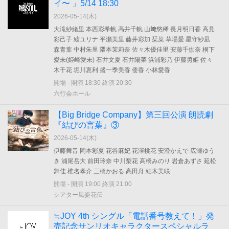
イ〜 」5/14 18:30
2026-05-14(
木
)
大滝紗緒里 本西彩希帆 高井千帆 山﨑悠稀 長月明日香 高見
彩己子 絃ユリナ 平瀬美里 藤井彩加 栞菜 草場愛 星守紗凪
森青葉 中村朱里 隈本茉莉奈 佐々木優佳里 安藤千伽奈 桐下
愛未(姫崎愛未) 石井文夏 石井陽菜 浜浦彩乃 伊藤勇姫 佐々
木千花 堀川恵利 盛一季美香 倭香 小林愛香
開場 - 開演 18:30 終演 20:30
六行会ホール
【Big Bridge Company】第三回公演 朗読劇
『結びの言葉』③
2026-05-14(
木
)
伊藤舞音 岡本彩夏 花谷麻妃 花澤桃花 安澄かえで 広瀬ゆう
き 浦尾岳大 前田玲奈 中川梨花 高橋みのり 岩倉あずさ 延松
舞佳 椎名孝介 三橋かおる 高田舟 結木美咲
開場 - 開演 19:00 終演 21:00
シアター風姿花伝
≒JOY 4th シングル「電話番号教えて！」発
売記念サンリオキャラクタースペシャルラ