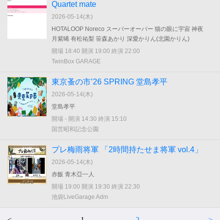
Quartet mate
2026-05-14(
木
)
HOTALOOP Noreco スーパーオーバー 猫の眼に宇宙 神夜
月紫晞 有松祐梨 笹森あかり 深愛かりん(北園かりん)
開場 18:40 開演 19:00 終演 22:00
TwinBox GARAGE
東京蚤の市’26 SPRING 堂島孝平
2026-05-14(
木
)
堂島孝平
開場 - 開演 14:30 終演 15:10
国営昭和記念公園
プレ梅雨将軍 「2時間持たせま将軍 vol.4」
2026-05-14(
木
)
赤飯 青木亞一人
開場 19:00 開演 19:30 終演 22:30
池袋LiveGarage Adm
<
1
2
>