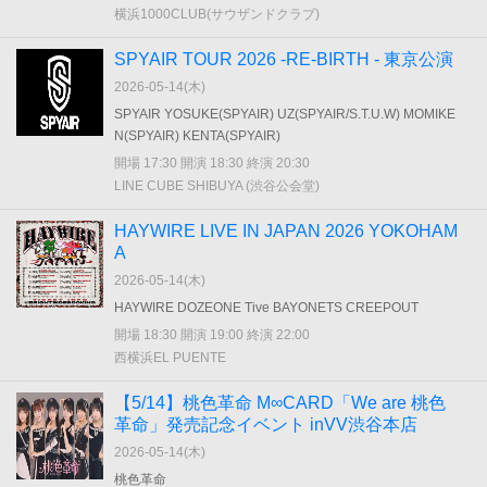
横浜1000CLUB(サウザンドクラブ)
SPYAIR TOUR 2026 -RE-BIRTH - 東京公演
2026-05-14(
木
)
SPYAIR YOSUKE(SPYAIR) UZ(SPYAIR/S.T.U.W) MOMIKE
N(SPYAIR) KENTA(SPYAIR)
開場 17:30 開演 18:30 終演 20:30
LINE CUBE SHIBUYA (渋谷公会堂)
HAYWIRE LIVE IN JAPAN 2026 YOKOHAM
A
2026-05-14(
木
)
HAYWIRE DOZEONE Tive BAYONETS CREEPOUT
開場 18:30 開演 19:00 終演 22:00
西横浜EL PUENTE
【5/14】桃色革命 M∞CARD「We are 桃色
革命」発売記念イベント inVV渋谷本店
2026-05-14(
木
)
桃色革命