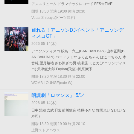
アンスリューム ドラマチックレコード FES☆TIVE
開場 18:30 開演 19:00 終演 20:30
Veats Shibuya(ビーツ渋谷)
踊れる！アニソンDJイベント「アニソンデ
ィスコGT」
2026-05-14(
木
)
アニソンディスコ 鮫島一六三(BAN BAN BAN) 山本正剛(B
AN BAN BAN) バードフミヤ ふくゐちゃん ぽこーちゃん 木
音純 望月駿祐 ざわ沢ざわ男 桃瀬遥 ミヒカ(アニソンディス
コ) 天津飯大郎 Faylan(飛蘭) 折原伊澤
開場 18:30 開演 18:30 終演 22:00
WOMB LOUNGE(cafe W)
朗読劇「ロマンス」 5/14
2026-05-14(
木
)
田中梨瑚 吉武千颯 前川歌音 植原ゆきな 舞園れいな(れいな
寿司)
開場 18:30 開演 19:00 終演 20:10
上野ストアハウス