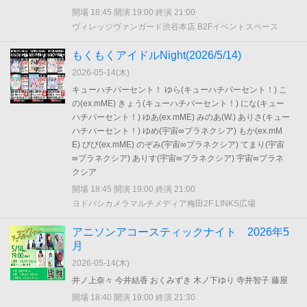
開場 18:45 開演 19:00 終演 21:00
ヴィレッジヴァンガード渋谷本店 B2Fイベントスペース
もくもくアイドルNight(2026/5/14)
2026-05-14(
木
)
キューハチパーセント！ ゆら(キューハチパーセント！) こ
の(ex.mME) きょう(キューハチパーセント！) にな(キュー
ハチパーセント！) ゆあ(ex.mME) みのあ(W.) ありさ(キュー
ハチパーセント！) ゆめ(宇宙∞プラネクシア) もか(ex.mM
E) びび(ex.mME) のぞみ(宇宙∞プラネクシア) てまり(宇宙
∞プラネクシア) ありす(宇宙∞プラネクシア) 宇宙∞プラネ
クシア
開場 18:45 開演 19:00 終演 21:00
ヨドバシカメラマルチメディア梅田2F LINKS広場
アニソンアコースティックナイト 2026年5
月
2026-05-14(
木
)
井ノ上奈々 今井結香 おくみずき 木ノ下ゆり 寺井智子 藤屋
開場 18:40 開演 19:00 終演 21:30