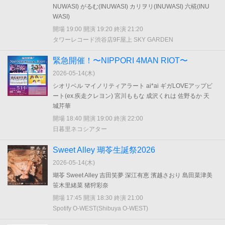
NUWASI) がるむ(INUWASI) カリヲリ(INUWASI) 六椛(INU
WASI)
開場 19:00 開演 19:20 終演 21:20
タワーレコード渋谷店9F屋上 SKY GARDEN
緊急開催！〜NIPPORI 4MAN RIOT〜
2026-05-14(
木
)
シオリベル マイノリティアラート ai*ai ギガLOVEアップビ
ート(ex.疾走クレヨン) 宮川ももな 成沢くれは 佐野るか 天
城芹華
開場 18:40 開演 19:00 終演 22:00
日暮里ネコシアター
Sweet Alley 瑚苓生誕祭2026
2026-05-14(
木
)
瑚苓 Sweet Alley 吉田笑夢 深江有恵 濱越さおり 島田菜津美
笹木里緒菜 猪狩彩奈
開場 17:45 開演 18:30 終演 21:00
Spotify O-WEST(Shibuya O-WEST)