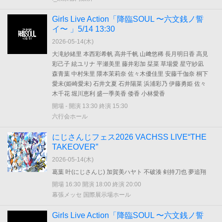
Girls Live Action「降臨SOUL 〜六文銭ノ誓
イ〜 」5/14 13:30
2026-05-14(
木
)
大滝紗緒里 本西彩希帆 高井千帆 山﨑悠稀 長月明日香 高見
彩己子 絃ユリナ 平瀬美里 藤井彩加 栞菜 草場愛 星守紗凪
森青葉 中村朱里 隈本茉莉奈 佐々木優佳里 安藤千伽奈 桐下
愛未(姫崎愛未) 石井文夏 石井陽菜 浜浦彩乃 伊藤勇姫 佐々
木千花 堀川恵利 盛一季美香 倭香 小林愛香
開場 - 開演 13:30 終演 15:30
六行会ホール
にじさんじフェス2026 VACHSS LIVE“THE
TAKEOVER”
2026-05-14(
木
)
葛葉 叶(にじさんじ) 加賀美ハヤト 不破湊 剣持刀也 夢追翔
開場 16:30 開演 18:00 終演 20:00
幕張メッセ 国際展示場ホール
Girls Live Action「降臨SOUL 〜六文銭ノ誓