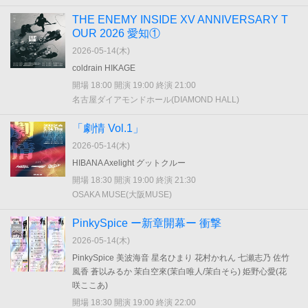
THE ENEMY INSIDE XV ANNIVERSARY T
OUR 2026 愛知①
2026-05-14(
木
)
coldrain HIKAGE
開場 18:00 開演 19:00 終演 21:00
名古屋ダイアモンドホール(DIAMOND HALL)
「劇情 Vol.1」
2026-05-14(
木
)
HIBANA Axelight グットクルー
開場 18:30 開演 19:00 終演 21:30
OSAKA MUSE(大阪MUSE)
PinkySpice ー新章開幕ー 衝撃
2026-05-14(
木
)
PinkySpice 美波海音 星名ひまり 花村かれん 七瀬志乃 佐竹
風香 蒼以みるか 茉白空來(茉白唯人/茉白そら) 姫野心愛(花
咲ここあ)
開場 18:30 開演 19:00 終演 22:00