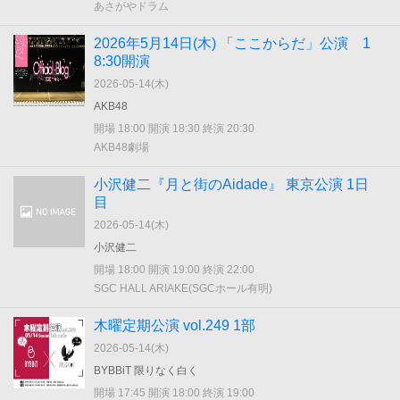
あさがやドラム
2026年5月14日(木) 「ここからだ」公演 1
8:30開演
2026-05-14(
木
)
AKB48
開場 18:00 開演 18:30 終演 20:30
AKB48劇場
小沢健二『月と街のAidade』 東京公演 1日
目
2026-05-14(
木
)
小沢健二
開場 18:00 開演 19:00 終演 22:00
SGC HALL ARIAKE(SGCホール有明)
木曜定期公演 vol.249 1部
2026-05-14(
木
)
BYBBiT 限りなく白く
開場 17:45 開演 18:00 終演 19:00