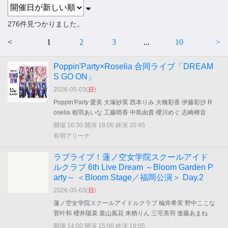
276件見つかりました。
<
1
2
3
...
10
>
Poppin'Party×Roselia 合同ライブ「DREAM
S GO ON」
2026-05-03(
日
)
Poppin'Party 愛美 大塚紗英 西本りみ 大橋彩香 伊藤彩沙 R
oselia 相羽あいな 工藤晴香 中島由貴 櫻川めぐ 志崎樺音
開場 16:30 開演 18:00 終演 20:45
有明アリーナ
ラブライブ！蓮ノ空女学院スクールアイド
ルクラブ 6th Live Dream ～Bloom Garden P
arty～ ＜Bloom Stage／福岡公演＞ Day.2
2026-05-03(
日
)
蓮ノ空女学院スクールアイドルクラブ 楡井希実 野中ここな
菅叶和 櫻井陽菜 葉山風花 来栖りん 三宅美羽 進藤あまね
開場 14:00 開演 15:00 終演 19:05