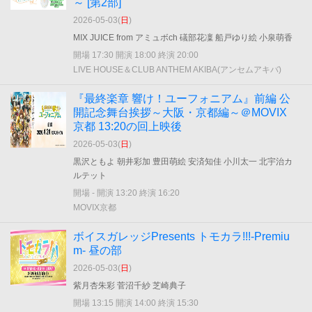
～ [第2部]
2026-05-03(
日
)
MIX JUICE from アミュボch 礒部花凜 船戸ゆり絵 小泉萌香
開場 17:30 開演 18:00 終演 20:00
LIVE HOUSE＆CLUB ANTHEM AKIBA(アンセムアキバ)
『最終楽章 響け！ユーフォニアム』前編 公
開記念舞台挨拶～大阪・京都編～＠MOVIX
京都 13:20の回上映後
2026-05-03(
日
)
黒沢ともよ 朝井彩加 豊田萌絵 安済知佳 小川太一 北宇治カ
ルテット
開場 - 開演 13:20 終演 16:20
MOVIX京都
ボイスガレッジPresents トモカラ!!!-Premiu
m- 昼の部
2026-05-03(
日
)
紫月杏朱彩 菅沼千紗 芝崎典子
開場 13:15 開演 14:00 終演 15:30