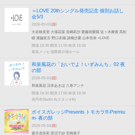
＝LOVE 20thシングル発売記念 個別お話し
会5/3
2026-05-03(
日
)
大谷映美里 大場花菜 音嶋莉沙 齋藤樹愛羅 佐々木舞香 髙松
瞳 瀧脇笙古 野口衣織 諸橋沙夏 山本杏奈 =LOVE
開場 10:30 開演 11:00 終演 16:30
幕張メッセ 国際展示場ホール
和泉風花の「おいでよ！いずみんち」02 夜
の部
2026-05-03(
日
)
和泉風花 涼本あきほ 八巻アンナ
開場 16:30 開演 17:00 終演 18:30
高円寺Studio K(スタジオK)
ボイスガレッジPresents トモカラ!!!-Premiu
m- 夜の部
2026-05-03(
日
)
紫月杏朱彩 菅沼千紗 芝崎典子