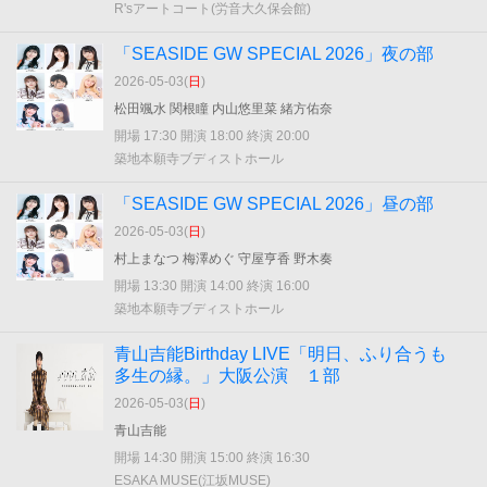
R'sアートコート(労音大久保会館)
「SEASIDE GW SPECIAL 2026」夜の部
2026-05-03(
日
)
松田颯水 関根瞳 内山悠里菜 緒方佑奈
開場 17:30 開演 18:00 終演 20:00
築地本願寺ブディストホール
「SEASIDE GW SPECIAL 2026」昼の部
2026-05-03(
日
)
村上まなつ 梅澤めぐ 守屋亨香 野木奏
開場 13:30 開演 14:00 終演 16:00
築地本願寺ブディストホール
青山吉能Birthday LIVE「明日、ふり合うも
多生の縁。」大阪公演 １部
2026-05-03(
日
)
青山吉能
開場 14:30 開演 15:00 終演 16:30
ESAKA MUSE(江坂MUSE)