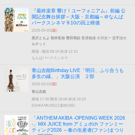
『最終楽章 響け！ユーフォニアム』前編 公
開記念舞台挨拶～大阪・京都編～＠なんば
パークスシネマ 9:10の回上映後
2026-05-03(
日
)
黒沢ともよ 朝井彩加 豊田萌絵 安済知佳 小川太一 北宇治カ
ルテット
開場 - 開演 09:10 終演 12:10
なんばパークスシネマ
青山吉能Birthday LIVE「明日、ふり合うも
多生の縁。」大阪公演 ２部
2026-05-03(
日
)
青山吉能
開場 17:30 開演 18:00 終演 19:20
ESAKA MUSE(江坂MUSE)
「ANTHEM AKIBA -OPENING WEEK 2026
-」MIX JUICE from アミュボch ファンミー
ティング2026 ～春の生産者(ファン)まつり