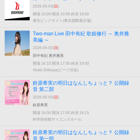
2026-05-03(
日
)
開場 10:00 開演 10:00 終演 19:00
東京ビッグサイト(東京国際展示場)
Two-man Live 田中有紀 歌姫修行 ～ 奥井雅
美編 ～
2026-05-03(
日
)
田中有紀 奥井雅美
開場 16:15 開演 17:00 終演 19:00
Veats Shibuya(ビーツ渋谷)
鈴原希実の明日はなんしちょっと？ 公開録
音 第二部
2026-05-03(
日
)
鈴原希実
開場 16:00 開演 17:00 終演 18:15
科学技術館サイエンスホール
鈴原希実の明日はなんしちょっと？ 公開録
音 第一部