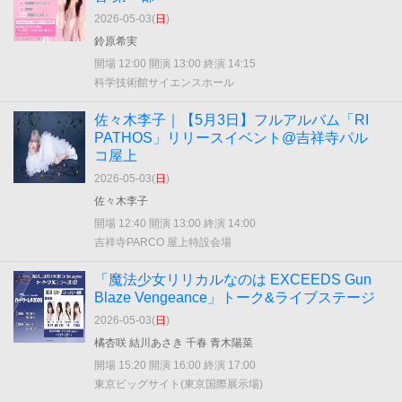
2026-05-03(
日
)
鈴原希実
開場 12:00 開演 13:00 終演 14:15
科学技術館サイエンスホール
佐々木李子｜【5月3日】フルアルバム「RI
PATHOS」リリースイベント@吉祥寺パル
コ屋上
2026-05-03(
日
)
佐々木李子
開場 12:40 開演 13:00 終演 14:00
吉祥寺PARCO 屋上特設会場
「魔法少女リリカルなのは EXCEEDS Gun
Blaze Vengeance」トーク&ライブステージ
2026-05-03(
日
)
橘杏咲 結川あさき 千春 青木陽菜
開場 15:20 開演 16:00 終演 17:00
東京ビッグサイト(東京国際展示場)