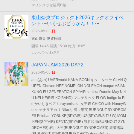
マリンメッセ福岡B館
東山奈央プロジェクト2026キックオフイベ
ント 〜いくぜぶどうかん！！〜
2026-05-03(
日
)
東山奈央 伊賀拓郎
開場 14:45 開演 15:30 終演 18:05
カルッツかわさき
JAPAN JAM 2026 DAY2
2026-05-03(
日
)
ano(あの) UVERworld KANA-BOON キタニタツヤ CLAN Q
UEEN Chevon NEE NOMELON NOLEMON muque ASIAN
KUNG-FU GENERATION SPYAIR sumika Dannie May Nizi
U NELKE(RIRIKO BAND) フレデリック FLOW indigo la En
d かいりきベア kurayamisaka 女王蜂 CHiCO with HoneyW
orks ナナヲアカリ Nikoん 煮ル果実 BURNOUT SYNDROM
ES Esteban YOSUKE(SPYAIR) UZ(SPYAIR/S.T.U.W) MOM
IKEN(SPYAIR) KENTA(SPYAIR) 熊谷和海(BURNOUT SYN
DROMES) 石川大裕(BURNOUT SYNDROMES) 廣瀬拓哉
(BURNOUT SYNDROMES) CHiCO HoneyWorks