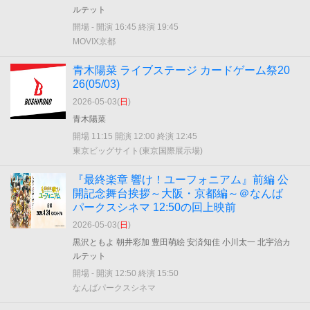
ルテット
開場 - 開演 16:45 終演 19:45
MOVIX京都
青木陽菜 ライブステージ カードゲーム祭20
26(05/03)
2026-05-03(
日
)
青木陽菜
開場 11:15 開演 12:00 終演 12:45
東京ビッグサイト(東京国際展示場)
『最終楽章 響け！ユーフォニアム』前編 公
開記念舞台挨拶～大阪・京都編～＠なんば
パークスシネマ 12:50の回上映前
2026-05-03(
日
)
黒沢ともよ 朝井彩加 豊田萌絵 安済知佳 小川太一 北宇治カ
ルテット
開場 - 開演 12:50 終演 15:50
なんばパークスシネマ