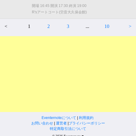
開場 16:45 開演 17:30 終演 19:00
R'sアートコート(労音大久保会館)
<
1
2
3
...
10
>
Eventernoteについて
|
利用規約
お問い合わせ
|
運営者
|
プライバシーポリシー
特定商取引法について