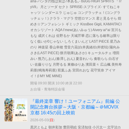
ana-パンダの指は実は7本ある｡- buGG HIGH SPIRITS 『Tr
yVII』 月とソーダ セクト SPRISE-スプライズ- すてねこキ
ャッツ シンダーエラ じゅじゅ コングラッチェ！(コングラ
ッチェッ！) クララ・マグラ 空想ロマンス 君と見るそら 煌
めき☆アンフォレント ギミック KissBee GigiL KAMAITACI
オカシリゾート AQA I’mew(あいみゅう) Aivery ai*ai 宮川も
もな 成沢くれは 佐野るか 天城芹華 恋に落ちる確率は限り
なく低いが0じゃない しろくまいんど LAST PiECE 星乃み
のり 神楽栞 香山幸穂 雪音六花(白井真緒/白井琥珀) 陽向み
さき(LAST PiECE) 餅月朝果(あさか) キュータルチェ 増田
みい 熊乃しおん(春澤しおん) 夏音れいら 奏歌らら 白石す
い 佐藤りりな 月野るる 東條ゆりあ 濱田菜々 広山楓 美怜寿
莉亜(鳴海寿莉亜) 双葉ふあ 宮田れおな 花守笑奈 アイマ
イ！(I MY ME MINE)
開場 09:00 開演 10:00 終演 22:00
お台場・青海特設会場
『最終楽章 響け！ユーフォニアム』前編 公
開記念舞台挨拶～大阪・京都編～＠MOVIX
京都 16:45の回上映前
2026-05-03(
日
)
黒沢ともよ 朝井彩加 豊田萌絵 安済知佳 小川太一 北宇治カ