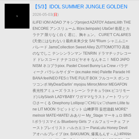
【5/3】IDOL SUMMER JUNGLE GOLDEN
2026-05-03(
日
)
iLiFE! iON! AOAO アキシブproject AZATOY AdamLilith THE
ENCORE アンスリューム Ill(ex.twinpale) UtaGe! 衛星とカ
ラテア 限りなく白く 君に、胸キュン。 CURE'T CAL&RES
(天使にはなれない) 最終未来少女 SAI ²Rium シャニムニ=
パレード JamsCollection Sweet Alley ZUTTOMOTTO 高嶺
のなでしこ テンシンランマン TENRIN ドラマチックレコー
ド ドレスコード ナナコロビヤオキ なんキニ！ NEO JAPO
NISM ネコプラpixx. Pastel Closet Bunny La Crew パラデ
ィーク パラレルサイダー (ex.make mie) Palette Parade HI
BANA feelNEO FES☆TIVE FULIT BOX フルコース ポンコ
ツコンポ MyDearDarlin’ myojou Mirror,Mirror MEGAFON
夜光性アミューズ ラストシーン ラナキュラ(ex.ピコリモー
ド) LilyS/ash LADYBABY ワガママなラストノート ワッツ
◎さーくる Onephony Lollipop♡CHU Lv.♡charm Lilite tu
ne LIT MOON ラビットビット 山﨑夢羽 妄想遊戯 MORE*
melnoir MATE×MATE! みありー My_Stage マーキュロ BNS
I ポラリスマイル Blueberry Girls フィルフェリーチェ ファ
ーストプレイリスト ハルカエコー ParaLulu Honey Devil
アオハルブレイブ (ex. BAKUMON, 爆風もんす～ん) #PANn