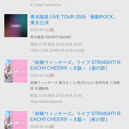
KT Zepp Yokohama
青木陽菜 LIVE TOUR 2026「衝動ROCK」
東京公演
2026-05-31(
日
)
青木陽菜 HINAPIYOBAND
開場 17:00 開演 18:00 終演 20:00
LINE CUBE SHIBUYA (渋谷公会堂)
『前橋ウィッチーズ』ライブ STRAIGHT! R
EACH!! CHEER!!! ＜大阪＞［昼の部］
2026-05-31(
日
)
前橋ウィッチーズ 春日さくら 咲川ひなの 本村玲奈 三波春
香 百瀬帆南
開場 13:00 開演 14:00 終演 16:00
Zepp Osaka Bayside
『前橋ウィッチーズ』ライブ STRAIGHT! R
EACH!! CHEER!!! ＜大阪＞［夜の部］
2026-05-31(
日
)