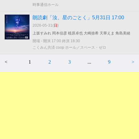
時事通信ホール
朗読劇「汝、星のごとく」5月31日 17:00
2026-05-31(
日
)
上坂すみれ 岡本信彦 植原卓也 大崎捺希 天華えま 角島美緒
開場 - 開演 17:00 終演 18:30
こくみん共済 coop ホール／スペース・ゼロ
<
1
2
3
...
9
>