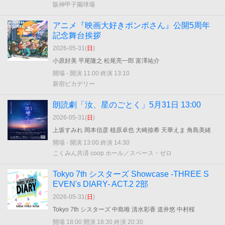
阪神甲子園球場
アニメ『映画大好きポンポさん』公開5周年
記念舞台挨拶
2026-05-31(
日
)
小原好美 平尾隆之 松尾亮一郎 富澤祐介
開場 - 開演 11:00 終演 13:10
新宿ピカデリー
朗読劇「汝、星のごとく」5月31日 13:00
2026-05-31(
日
)
上坂すみれ 岡本信彦 植原卓也 大崎捺希 天華えま 角島美緒
開場 - 開演 13:00 終演 14:30
こくみん共済 coop ホール／スペース・ゼロ
Tokyo 7th シスターズ Showcase -THREE S
EVEN's DIARY- ACT.2 2部
2026-05-31(
日
)
Tokyo 7th シスターズ 中島唯 清水彩香 道井悠 中村桜
開場 18:00 開演 18:30 終演 20:30