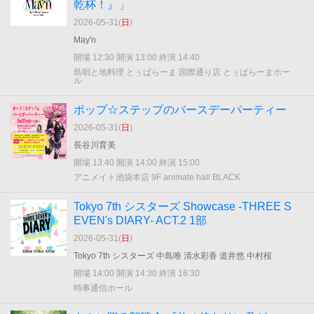
乾杯！』」
2026-05-31(
日
)
May'n
開場 12:30 開演 13:00 終演 14:40
島唄と地料理 とぅばらーま 国際通り店 とぅばらーまホー
ル
ポップ☆ステップのバースデーパーティー
2026-05-31(
日
)
長谷川育美
開場 13:40 開演 14:00 終演 15:00
アニメイト池袋本店 9F animate hall BLACK
Tokyo 7th シスターズ Showcase -THREE S
EVEN's DIARY- ACT.2 1部
2026-05-31(
日
)
Tokyo 7th シスターズ 中島唯 清水彩香 道井悠 中村桜
開場 14:00 開演 14:30 終演 16:30
時事通信ホール