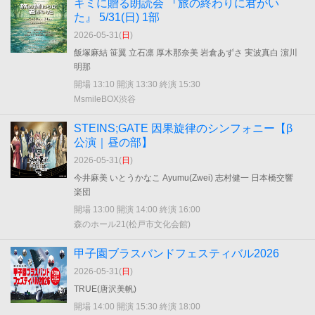
キミに贈る朗読会 『旅の終わりに君がい
た』 5/31(日) 1部
2026-05-31(
日
)
飯塚麻結 笹翼 立石凛 厚木那奈美 岩倉あずさ 実波真白 濵川
明那
開場 13:10 開演 13:30 終演 15:30
MsmileBOX渋谷
STEINS;GATE 因果旋律のシンフォニー【β
公演｜昼の部】
2026-05-31(
日
)
今井麻美 いとうかなこ Ayumu(Zwei) 志村健一 日本橋交響
楽団
開場 13:00 開演 14:00 終演 16:00
森のホール21(松戸市文化会館)
甲子園ブラスバンドフェスティバル2026
2026-05-31(
日
)
TRUE(唐沢美帆)
開場 14:00 開演 15:30 終演 18:00