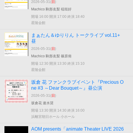
2026-05-31(
日
)
Machico 駒形友梨 稲垣好
開場 16:00 開演 17:00 終演 18:40
星陵会館
まぁたん＆ゆりりん トークライブ vol.11+
昼
2026-05-31(
日
)
Machico 駒形友梨 篠原侑
開場 12:30 開演 13:30 終演 15:10
星陵会館
坂倉 花 ファンクラブイベント『Precious O
ne #3 ～Dear Bouquet～』昼公演
2026-05-31(
日
)
坂倉花 速水奨
開場 13:30 開演 14:30 終演 16:00
浜離宮朝日ホール 小ホール
AOM presents「animate Theater LIVE 2026