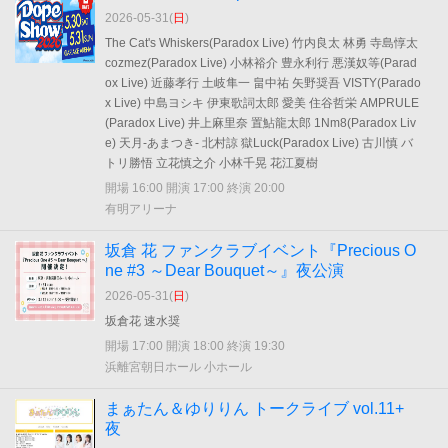
2026-05-31(
日
)
The Cat's Whiskers(Paradox Live) 竹内良太 林勇 寺島惇太
cozmez(Paradox Live) 小林裕介 豊永利行 悪漢奴等(Parad
ox Live) 近藤孝行 土岐隼一 畠中祐 矢野奨吾 VISTY(Parado
x Live) 中島ヨシキ 伊東歌詞太郎 愛美 住谷哲栄 AMPRULE
(Paradox Live) 井上麻里奈 置鮎龍太郎 1Nm8(Paradox Liv
e) 天月-あまつき- 北村諒 獄Luck(Paradox Live) 古川慎 バ
トリ勝悟 立花慎之介 小林千晃 花江夏樹
開場 16:00 開演 17:00 終演 20:00
有明アリーナ
坂倉 花 ファンクラブイベント『Precious O
ne #3 ～Dear Bouquet～』夜公演
2026-05-31(
日
)
坂倉花 速水奨
開場 17:00 開演 18:00 終演 19:30
浜離宮朝日ホール 小ホール
まぁたん＆ゆりりん トークライブ vol.11+
夜