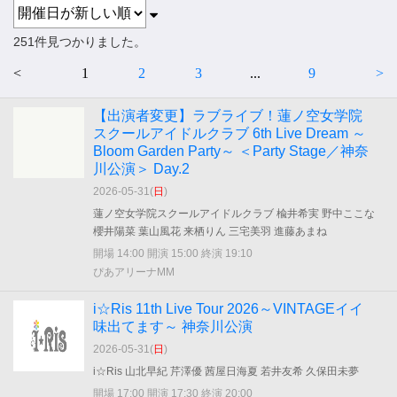
251件見つかりました。
<
1
2
3
...
9
>
【出演者変更】ラブライブ！蓮ノ空女学院
スクールアイドルクラブ 6th Live Dream ～
Bloom Garden Party～ ＜Party Stage／神奈
川公演＞ Day.2
2026-05-31(
日
)
蓮ノ空女学院スクールアイドルクラブ 楡井希実 野中ここな
櫻井陽菜 葉山風花 来栖りん 三宅美羽 進藤あまね
開場 14:00 開演 15:00 終演 19:10
ぴあアリーナMM
i☆Ris 11th Live Tour 2026～VINTAGEイイ
味出てます～ 神奈川公演
2026-05-31(
日
)
i☆Ris 山北早紀 芹澤優 茜屋日海夏 若井友希 久保田未夢
開場 17:00 開演 17:30 終演 20:00