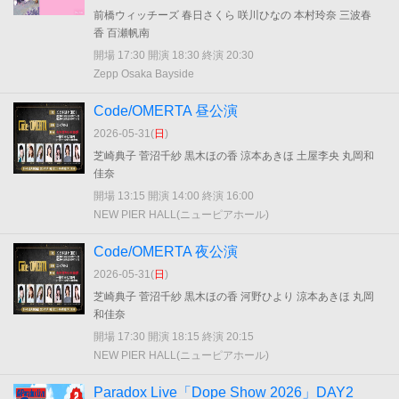
前橋ウィッチーズ 春日さくら 咲川ひなの 本村玲奈 三波春
香 百瀬帆南
開場 17:30 開演 18:30 終演 20:30
Zepp Osaka Bayside
Code/OMERTA 昼公演
2026-05-31(
日
)
芝崎典子 菅沼千紗 黒木ほの香 涼本あきほ 土屋李央 丸岡和
佳奈
開場 13:15 開演 14:00 終演 16:00
NEW PIER HALL(ニューピアホール)
Code/OMERTA 夜公演
2026-05-31(
日
)
芝崎典子 菅沼千紗 黒木ほの香 河野ひより 涼本あきほ 丸岡
和佳奈
開場 17:30 開演 18:15 終演 20:15
NEW PIER HALL(ニューピアホール)
Paradox Live「Dope Show 2026」DAY2