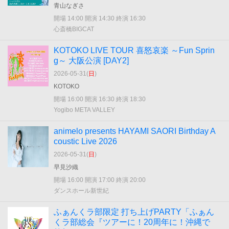
青山なぎさ
開場 14:00 開演 14:30 終演 16:30
心斎橋BIGCAT
KOTOKO LIVE TOUR 喜怒哀楽 ～Fun Sprin
g～ 大阪公演 [DAY2]
2026-05-31(
日
)
KOTOKO
開場 16:00 開演 16:30 終演 18:30
Yogibo META VALLEY
animelo presents HAYAMI SAORI Birthday A
coustic Live 2026
2026-05-31(
日
)
早見沙織
開場 16:00 開演 17:00 終演 20:00
ダンスホール新世紀
ふぁんくラ部限定 打ち上げPARTY「ふぁん
くラ部総会『ツアーに！20周年に！沖縄で