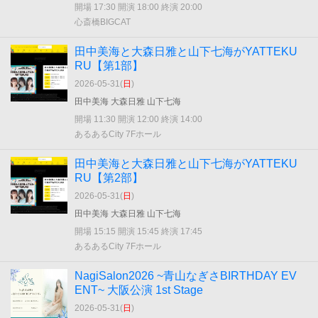
開場 17:30 開演 18:00 終演 20:00
心斎橋BIGCAT
田中美海と大森日雅と山下七海がYATTEKU
RU【第1部】
2026-05-31(
日
)
田中美海 大森日雅 山下七海
開場 11:30 開演 12:00 終演 14:00
あるあるCity 7Fホール
田中美海と大森日雅と山下七海がYATTEKU
RU【第2部】
2026-05-31(
日
)
田中美海 大森日雅 山下七海
開場 15:15 開演 15:45 終演 17:45
あるあるCity 7Fホール
NagiSalon2026 ~青山なぎさBIRTHDAY EV
ENT~ 大阪公演 1st Stage
2026-05-31(
日
)