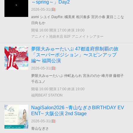
～spring～」Day2
2026-05-31(
日
)
asmi シユイ DayRe: 橘美來 相川奏多 宮沢小春 夏目ここな
日向もか
開場 16:00 開演 17:00 終演 19:00
アニメイト池袋本店 B2F アニメイトシアター
夢限大みゅーたいぷ 47都道府県制覇の旅
「スーパーポジション」〜スピンアップ
編〜 福岡公演
2026-05-31(
日
)
夢限大みゅーたいぷ 仲町あられ 宮永ののか 峰月律 藤都子
千石ユノ
開場 16:00 開演 17:00 終演 19:00
福岡BEAT STATION
NagiSalon2026 ~青山なぎさBIRTHDAY EV
ENT~ 大阪公演 2nd Stage
2026-05-31(
日
)
青山なぎさ