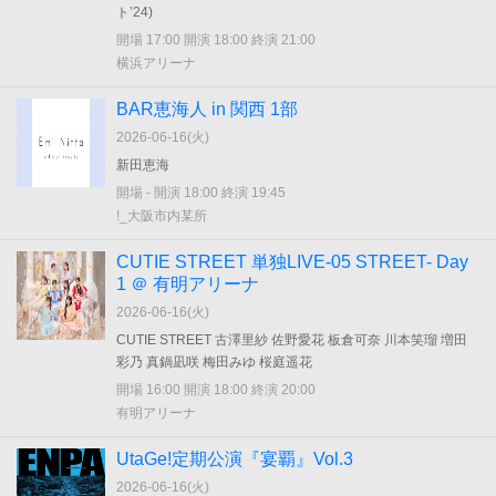
ト’24)
開場 17:00 開演 18:00 終演 21:00
横浜アリーナ
BAR恵海人 in 関西 1部
2026-06-16(
火
)
新田恵海
開場 - 開演 18:00 終演 19:45
!_大阪市内某所
CUTIE STREET 単独LIVE-05 STREET- Day
1 ＠ 有明アリーナ
2026-06-16(
火
)
CUTIE STREET 古澤里紗 佐野愛花 板倉可奈 川本笑瑠 増田
彩乃 真鍋凪咲 梅田みゆ 桜庭遥花
開場 16:00 開演 18:00 終演 20:00
有明アリーナ
UtaGe!定期公演『宴覇』Vol.3
2026-06-16(
火
)