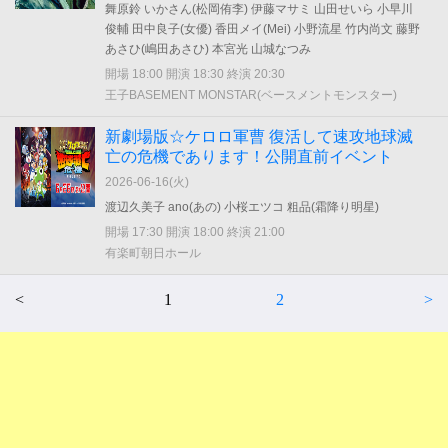
舞原鈴 いかさん(松岡侑李) 伊藤マサミ 山田せいら 小早川
俊輔 田中良子(女優) 香田メイ(Mei) 小野流星 竹内尚文 藤野
あさひ(嶋田あさひ) 本宮光 山城なつみ
開場 18:00 開演 18:30 終演 20:30
王子BASEMENT MONSTAR(ベースメントモンスター)
新劇場版☆ケロロ軍曹 復活して速攻地球滅
亡の危機であります！公開直前イベント
2026-06-16(
火
)
渡辺久美子 ano(あの) 小桜エツコ 粗品(霜降り明星)
開場 17:30 開演 18:00 終演 21:00
有楽町朝日ホール
<
1
2
>