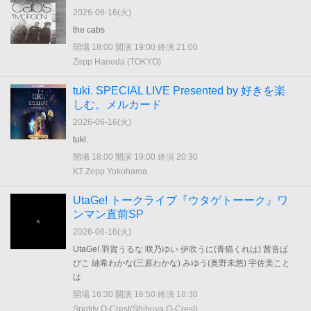
2026-06-16(
火
)
the cabs
開場 18:00 開演 19:00 終演 21:00
Zepp Haneda (TOKYO)
tuki. SPECIAL LIVE Presented by 好きを楽
しむ。メルカード
2026-06-16(
火
)
tuki.
開場 18:00 開演 19:00 終演 20:30
KT Zepp Yokohama
UtaGe! トークライブ『ウタゲトーーク』ワ
ンマン直前SP
2026-06-16(
火
)
UtaGe! 羽賀うるな 咲乃ゆい 伊吹うに(青猫くれは) 茜音ぱ
ぴこ 紬希わかな(三原わかな) みゆう(奥野未悠) 宇佐美こと
は
開場 16:30 開演 16:50 終演 18:30
Spotify O-Crest(Shibuya O-Crest)