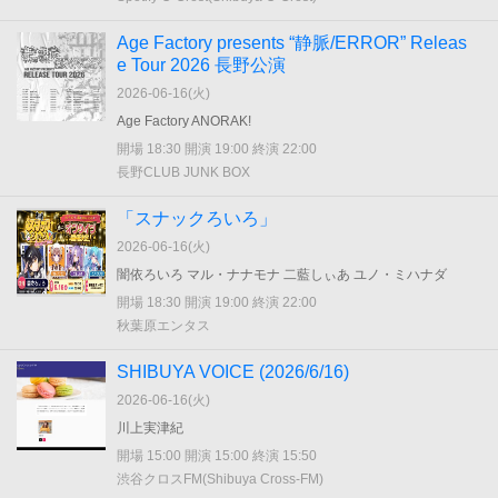
Age Factory presents “静脈/ERROR” Releas
e Tour 2026 長野公演
2026-06-16(
火
)
Age Factory ANORAK!
開場 18:30 開演 19:00 終演 22:00
長野CLUB JUNK BOX
「スナックろいろ」
2026-06-16(
火
)
闇依ろいろ マル・ナナモナ 二藍しぃあ ユノ・ミハナダ
開場 18:30 開演 19:00 終演 22:00
秋葉原エンタス
SHIBUYA VOICE (2026/6/16)
2026-06-16(
火
)
川上実津紀
開場 15:00 開演 15:00 終演 15:50
渋谷クロスFM(Shibuya Cross-FM)