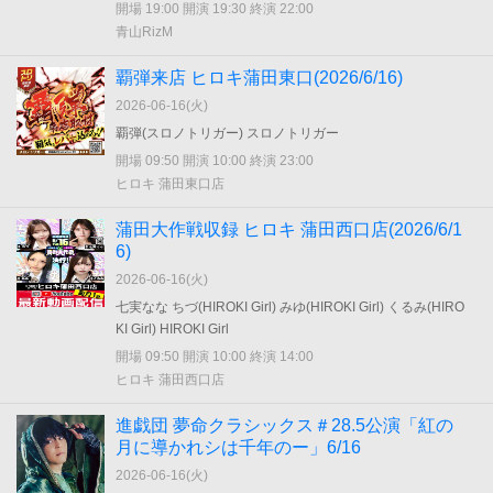
開場 19:00 開演 19:30 終演 22:00
青山RizM
覇弾来店 ヒロキ蒲田東口(2026/6/16)
2026-06-16(
火
)
覇弾(スロノトリガー) スロノトリガー
開場 09:50 開演 10:00 終演 23:00
ヒロキ 蒲田東口店
蒲田大作戦収録 ヒロキ 蒲田西口店(2026/6/1
6)
2026-06-16(
火
)
七実なな ちづ(HIROKI Girl) みゆ(HIROKI Girl) くるみ(HIRO
KI Girl) HIROKI Girl
開場 09:50 開演 10:00 終演 14:00
ヒロキ 蒲田西口店
進戯団 夢命クラシックス＃28.5公演「紅の
月に導かれシは千年のー」6/16
2026-06-16(
火
)