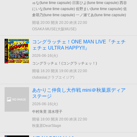
ゅな(tune time capsule) 日富ひよ(tune time capsule) 西谷
にいな(tune time capsule) 佐野まい(tune time capsule) 佐
倉萌乃(tune time capsule) 一ノ瀬てあ(tune time capsule)
開場 20:00 開演 20:20 終演 22:00
OSAKA MUSE(大阪MUSE)
コングラッチェ！ONE MAN LIVE『チェチ
ェチェ ULTRA HAPPY!!』
2026-06-16(
火
)
コングラッチェ！(コングラッチェッ！)
開場 18:20 開演 19:00 終演 22:00
clubasia(クラブエイジア)
あかりこ仲良し大作戦 mini＠秋葉原ディア
ステージ
2026-06-16(
火
)
中村朱里 清水理子
開場 18:00 開演 20:00 終演 22:00
秋葉原DearStage