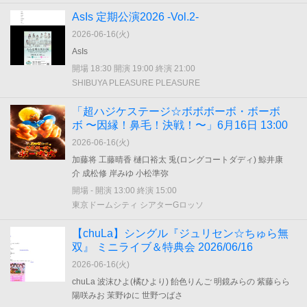
AsIs 定期公演2026 -Vol.2-
2026-06-16(
火
)
AsIs
開場 18:30 開演 19:00 終演 21:00
SHIBUYA PLEASURE PLEASURE
「超ハジケステージ☆ボボボーボ・ボーボ
ボ 〜因縁！鼻毛！決戦！〜」6月16日 13:00
2026-06-16(
火
)
加藤将 工藤晴香 樋口裕太 兎(ロングコートダディ) 鯨井康
介 成松修 岸みゆ 小松準弥
開場 - 開演 13:00 終演 15:00
東京ドームシティ シアターGロッソ
【chuLa】シングル『ジュリセン☆ちゅら無
双』 ミニライブ＆特典会 2026/06/16
2026-06-16(
火
)
chuLa 波沫ひよ(橘ひより) 飴色りんご 明鏡みらの 紫藤らら
陽咲みお 茉野ゆに 世野つばさ