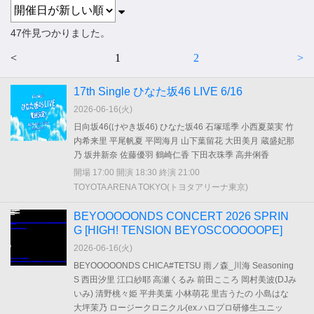
47件見つかりました。
<
1
2
>
17th Single ひなた坂46 LIVE 6/16
2026-06-16(
火
)
日向坂46(けやき坂46) ひなた坂46 石塚瑶季 小西夏菜実 竹
内希来里 平尾帆夏 平岡海月 山下葉留花 大田美月 蔵盛妃那
乃 坂井新奈 佐藤優羽 鶴崎仁香 下田衣珠季 高井俐香
開場 17:00 開演 18:30 終演 21:00
TOYOTA ARENA TOKYO(トヨタアリーナ東京)
BEYOOOOONDS CONCERT 2026 SPRIN
G [HIGH! TENSION BEYOSCOOOOOPE]
2026-06-16(
火
)
BEYOOOOONDS CHICA#TETSU 雨ノ森_川海 Seasoning
S 西田汐里 江口紗耶 高瀬くるみ 前田こころ 岡村美波(DJみ
いみ) 清野桃々姫 平井美葉 小林萌花 里吉うたの 小島はな
大坪茉乃 ロージークロニクル(ex.ハロプロ研修生ユニッ