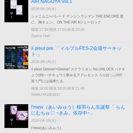
AIR NAGOYA Vol.1
2026-06-16(
火
)
シャニムニ=パレード テンシンランマン THE ENCORE 君
に、胸キュン。 ON THE AIR #ジューロック
開場 17:30 開演 17:50 終演 20:30
Zephyr Hall
il pleut pre. 「イルプルFES-2会場サーキッ
ト-」
2026-06-16(
火
)
il pleut Gimme!×Gimme! ステラリオン NiLUNLOCK ハチキ
ュウ(89-ハチキュウ-) 夢みるアドレセンス ろりぽっぷ!!!!!!
笑う門には福来たる
開場 18:00 開演 18:30 終演 21:45
SHIBUYA DESEO
I'mew（あいみゅう）桜羽らん生誕祭「 らん
にむちゅ♡ ~きみ、依存中~」
2026-06-16(
火
)
I’mew(あいみゅう)