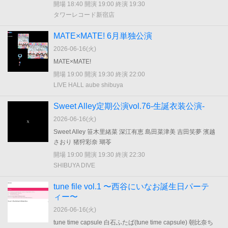
開場 18:40 開演 19:00 終演 19:30
タワーレコード新宿店
MATE×MATE! 6月単独公演
2026-06-16(
火
)
MATE×MATE!
開場 19:00 開演 19:30 終演 22:00
LIVE HALL aube shibuya
Sweet Alley定期公演vol.76-生誕衣装公演-
2026-06-16(
火
)
Sweet Alley 笹木里緒菜 深江有恵 島田菜津美 吉田笑夢 濱越
さおり 猪狩彩奈 瑚苓
開場 19:00 開演 19:30 終演 22:30
SHIBUYA DIVE
tune file vol.1 〜西谷にいなお誕生日パーテ
ィー〜
2026-06-16(
火
)
tune time capsule 白石ふたば(tune time capsule) 朝比奈ち