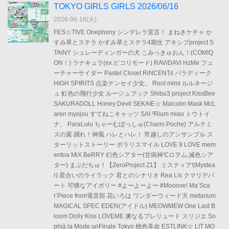
TOKYO GIRLS GIRLS 2026/06/16
2026-06-16(
火
)
FES☆TIVE Onephony シンデレラ宣言！ まねきケチャ か
すみ草とステラ かすみ草とステラ4期生 アキシブproject S
TAiNY シュレーディンガーの犬 こみっきゅおん！(COMIQ
ON！) ラナキュラ(ex.ピコリモード) RAViDAVi HzMe フュ
ーチャーサイダー Pastel Closet RiNCENT♯ パラディーク
HIGH SPIRITS 点染テンセイ少女。 Root mimi ルルネージ
ュ 虹色の飛行少女 ルージュブック Shibu3 project KissBee
SAKURADOLL Honey Devil SEKAIE☆ Malcolm Mask McL
aren myojou すてねこキャッツ SAI ²Rium miao トウトイ
ナ。 ParaLulu ちゃーむぽっしゅ(Charm Poche) アルテミ
スの翼 踊れ！神風 ハレとハレ！ 宵越しのアンサンブル ス
ターリットストーリー ポラリスマイル LOVE 9 LOVE mem
entoa MiX BeRRY 幻色シアター(甘病神℃ロヲム,減色シア
ター) まぶだちゅ！【ZeroProject Z1】 ミスティア!(Mystea
r) 星合いのライラック 君とのシナリオ Rea Lis クマリデパ
ート 可憐なアイボリー #よーよーよー #Mooove! Ma’Sca
r’Piece from電音部 花いろは ワンダーウィード天 metarium
MAGICAL SPEC EDEN(アイドル) MEOWMEW One Last B
loom Dolly Kiss LOVEME 虜なるプレリュード スリジエ So
phià la Mode unFinale Tokyo 桃色革命 ESTLINK☆ LIT MO