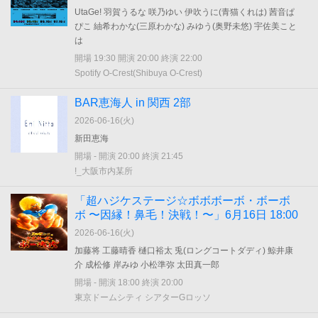
UtaGe! 羽賀うるな 咲乃ゆい 伊吹うに(青猫くれは) 茜音ぱ
ぴこ 紬希わかな(三原わかな) みゆう(奥野未悠) 宇佐美こと
は
開場 19:30 開演 20:00 終演 22:00
Spotify O-Crest(Shibuya O-Crest)
BAR恵海人 in 関西 2部
2026-06-16(
火
)
新田恵海
開場 - 開演 20:00 終演 21:45
!_大阪市内某所
「超ハジケステージ☆ボボボーボ・ボーボ
ボ 〜因縁！鼻毛！決戦！〜」6月16日 18:00
2026-06-16(
火
)
加藤将 工藤晴香 樋口裕太 兎(ロングコートダディ) 鯨井康
介 成松修 岸みゆ 小松準弥 太田真一郎
開場 - 開演 18:00 終演 20:00
東京ドームシティ シアターGロッソ