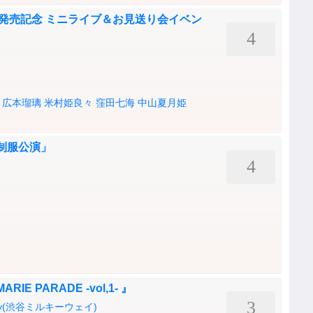
ングル発売記念 ミニライブ＆お見送り会イベン
4
広本瑠璃
米村姫良々
窪田七海
中山夏月姫
の制服公演」
4
IE PARADE -vol,1- 』
3
lkyway(渋谷ミルキーウェイ)