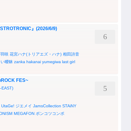
ASTROTRONIC』(2026/6/9)
6
野羽咲
花宮ハナ(トリアエズ・ハナ)
相田詩音
しい曖昧
zanka
hakanai
yumegiwa last girl
ROCK FES~
5
O-EAST)
UtaGe!
ジエメイ
JamsCollection
STAiNY
ONISM
MEGAFON
ポンコツコンポ