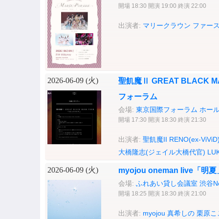
開場 18:30 開演 19:00 終演 22:00
出演者:
マリークラウン
ファー
2026-06-09 (
火
)
聖飢魔Ⅱ GREAT BLACK
フォーラム
会場:
東京国際フォーラム ホール
開場 17:30 開演 18:30 終演 21:30
出演者:
聖飢魔II
RENO(ex-ViViD
大橋隆志(ジェイル大橋代官)
LU
2026-06-09 (
火
)
myojou oneman live
会場:
ふれあい貸し会議室 渋谷No
開場 18:25 開演 18:30 終演 21:00
出演者:
myojou
真希しの
栗原こ