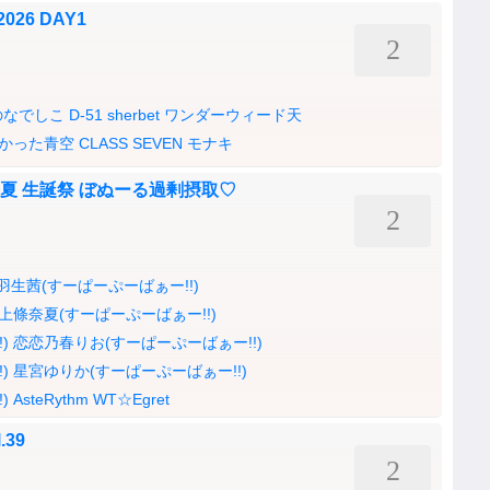
2026 DAY1
2
のなでしこ
D-51
sherbet
ワンダーウィード天
かった青空
CLASS SEVEN
モナキ
奈夏 生誕祭 ぼぬーる過剰摂取♡
2
羽生茜(すーぱーぷーばぁー!!)
上條奈夏(すーぱーぷーばぁー!!)
)
恋恋乃春りお(すーぱーぷーばぁー!!)
)
星宮ゆりか(すーぱーぷーばぁー!!)
)
AsteRythm
WT☆Egret
.39
2