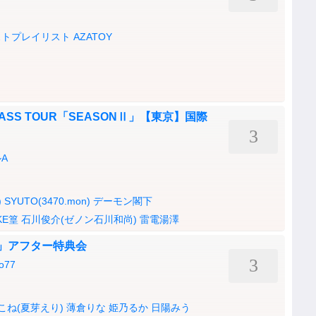
ストプレイリスト
AZATOY
 MASS TOUR「SEASONⅡ」【東京】国際
3
A
)
SYUTO(3470.mon)
デーモン閣下
KE篁
石川俊介(ゼノン石川和尚)
雷電湯澤
「明夏」アフター特典会
3
77
こね(夏芽えり)
薄倉りな
姫乃るか
日陽みう