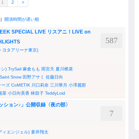
1
2
>
|
開演時間が遅い順
EEK SPECIAL LIVE リスアニ！LIVE on
587
HLIGHTS
YO(トヨタアリーナ東京)
シ)
TrySail
麻倉もも
雨宮天
夏川椎菜
Saint Snow
田野アサミ
佐藤日向
ラーズ
CoMETIK
川口莉奈
三川華月
小澤麗那
陽菜
小日向美香
林鼓子
TeddyLoid
セッション♪」公開収録〈夜の部〉
7
ディエンジェル)
蒼井翔太