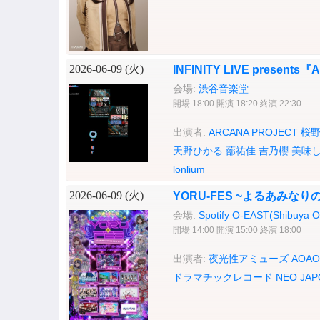
2026-06-09 (
火
)
INFINITY LIVE presents『
会場:
渋谷音楽堂
開場 18:00 開演 18:20 終演 22:30
出演者:
ARCANA PROJECT
桜
天野ひかる
蔀祐佳
吉乃櫻
美味
lonlium
2026-06-09 (
火
)
YORU-FES ~よるあみなりの
会場:
Spotify O-EAST(Shibuya 
開場 14:00 開演 15:00 終演 18:00
出演者:
夜光性アミューズ
AOAO
ドラマチックレコード
NEO JAP