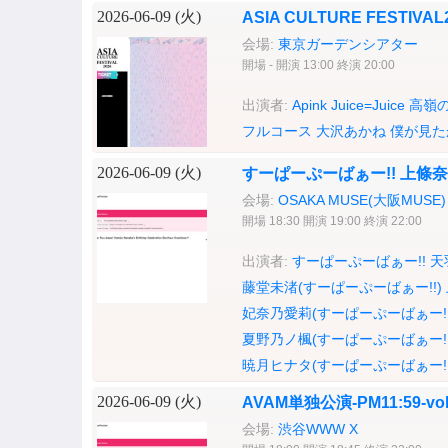
2026-06-09 (
火
)
ASIA CULTURE FESTIVAL
会場:
東京ガーデンシアター
開場 - 開演 13:00 終演 20:00
出演者:
Apink
Juice=Juice
高嶺
フルコース
大沢あかね
僕が見た
2026-06-09 (
火
)
すーぱーぷーばぁー!! 上條
会場:
OSAKA MUSE(大阪MUSE)
開場 18:30 開演 19:00 終演 22:00
出演者:
すーぱーぷーばぁー!!
天
藤堂未渚(すーぱーぷーばぁー!!)
妃奈乃愛莉(すーぱーぷーばぁー!!
夏野乃ノ楓(すーぱーぷーばぁー!!
暁月ヒナタ(すーぱーぷーばぁー!!
2026-06-09 (
火
)
AVAM単独公演-PM11:59-vol
会場:
渋谷WWW X