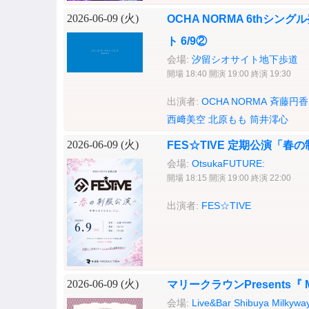
2026-06-09 (
火
)
OCHA NORMA 6thシ
ト 6/9②
会場:
汐留シオサイト地下歩道
開場 18:40 開演 19:00 終演 19:30
出演者:
OCHA NORMA
斉藤円香
西﨑美空
北原もも
筒井澪心
2026-06-09 (
火
)
FES☆TIVE 定期公演「春
会場:
OtsukaFUTURE:
開場 18:15 開演 19:00 終演 22:00
出演者:
FES☆TIVE
2026-06-09 (
火
)
マリークラウンPresents『 MAR
会場:
Live&Bar Shibuya Mi