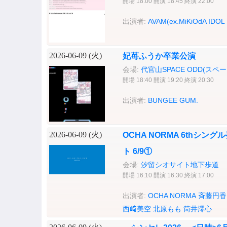
開場 18:00 開演 18:45 終演 22:00
出演者:
AVAM(ex.MiKiOdA IDOL
2026-06-09 (
火
)
妃苺ふうか卒業公演
会場:
代官山SPACE ODD(スペ
開場 18:40 開演 19:20 終演 20:30
出演者:
BUNGEE GUM.
2026-06-09 (
火
)
OCHA NORMA 6thシ
ト 6/9①
会場:
汐留シオサイト地下歩道
開場 16:10 開演 16:30 終演 17:00
出演者:
OCHA NORMA
斉藤円香
西﨑美空
北原もも
筒井澪心