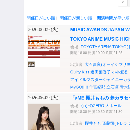
<
開催日が古い順
|
開催日が新しい順
|
開演時間が早い順
2026-06-09 (
火
)
MUSIC AWARDS JAPAN W
TOKYO ANIME MUSIC HIG
会場:
TOYOTA ARENA TOK
開場 18:00 開演 19:00 終演 21:25
出演者:
大石昌良(オーイシマサヨ
Guilty Kiss
逢田梨香子
小林愛香
アイドルマスターシャイニーカ
MyGO!!!!!
羊宮妃那
立石凛
青木
2026-06-09 (
火
)
「≠ME 櫻井ももの 夢カラ
会場:
なかのZERO 大ホール
開場 18:30 開演 19:30 終演 21:30
出演者:
櫻井もも
斎藤司(トレン