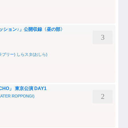
セッション♪」公開収録〈昼の部〉
3
ラブリー)
しらスタ(おしら)
「ECHO」 東京公演 DAY1
2
TER ROPPONGI)