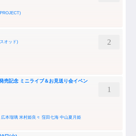
 PROJECT)
2
ースオッド)
ングル発売記念 ミニライブ＆お見送り会イベン
1
広本瑠璃
米村姫良々
窪田七海
中山夏月姫