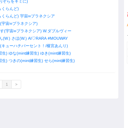
おぞらをキミに)
らくらんど)
らくらんど)
宇宙∞プラネクシア
(宇宙∞プラネクシア)
す(宇宙∞プラネクシア)
W.ダブルヴィー
(W.)
さほ(W.)
AI♡RARA
#MOUWAY
(キューハチパーセント！/榎宮あんり)
習生)
ゆな(mint練習生)
ゆき(mint練習生)
習生)
つきの(mint練習生)
せら(mint練習生)
1
>