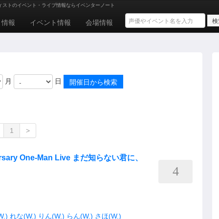
ィストのイベント・ライブ情報ならイベンターノート
ト情報
イベント情報
会場情報
月
日
1
>
ersary One-Man Live まだ知らない君に、
4
.)
れな(W.)
りん(W.)
らん(W.)
さほ(W.)