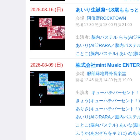
2026-08-16 (
日
)
あいり生誕祭~18歳ももっ
会場:
阿倍野ROCKTOWN
開場 17:30 開演 18:00 終演 21:00
出演者:
脳内パステル
らら(AI♡
あいり(AI♡RARA／脳内パステル
ことこ(脳内パステル)
あいな(脳
2026-08-09 (
日
)
株式会社mint Music ENTE
会場:
服部緑地野外音楽堂
開場 13:45 開演 14:30 終演 19:00
出演者:
キューハチパーセント！
きょう(キューハチパーセント！)
ありさ(キューハチパーセント！)
あいり(AI♡RARA／脳内パステル
ことこ(脳内パステル)
あいな(脳
ふうか(あおぞらをキミに)
めあり