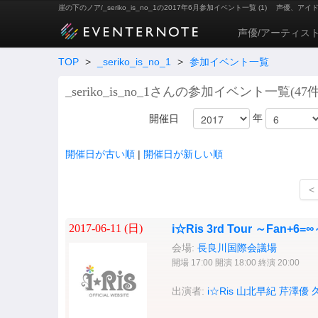
崖の下のノア/_seriko_is_no_1の2017年6月参加イベント一覧 (1)
声優、アイ
声優/アーティス
TOP
>
_seriko_is_no_1
>
参加イベント一覧
_seriko_is_no_1さんの参加イベント一覧(47件
年
開催日
開催日が古い順
|
開催日が新しい順
<
2017-06-11 (
日
)
i☆Ris 3rd Tour ～Fan+6
会場:
長良川国際会議場
開場 17:00 開演 18:00 終演 20:00
出演者:
i☆Ris
山北早紀
芹澤優