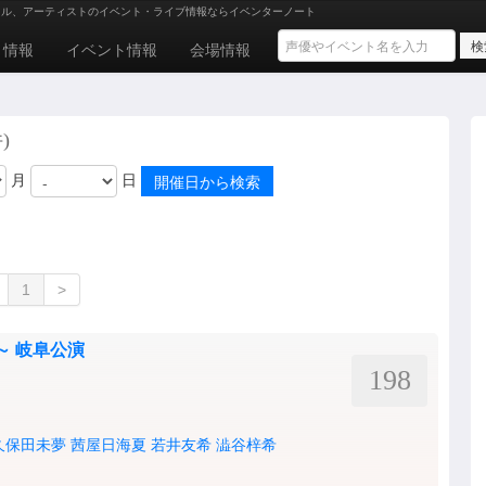
ドル、アーティストのイベント・ライブ情報ならイベンターノート
ト情報
イベント情報
会場情報
)
月
日
1
>
=∞～ 岐阜公演
198
久保田未夢
茜屋日海夏
若井友希
澁谷梓希