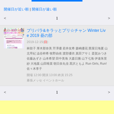
開催日が近い順
|
開催日が遠い順
<
1
>
プリパラ&キラッとプリ☆チャン Winter Liv
e 2019 昼の部
2019-12-15(
日
)
林鼓子 厚木那奈美 芹澤優 若井友希 森嶋優花 茜屋日海夏 山
北早紀 澁谷梓希 牧野由依 渡部優衣 真田アサミ 斎賀みつき
佐藤あずさ 山本希望 田中美海 大森日雅 山下七海 伊達朱里
紗 大地葉 山田唯菜 朝日奈丸佳 黒沢ともよ Run Girls, Run!
佐々木李子
開場 12:00 開演 13:00 終演 15:25
幕張メッセ イベントホール
<
1
>