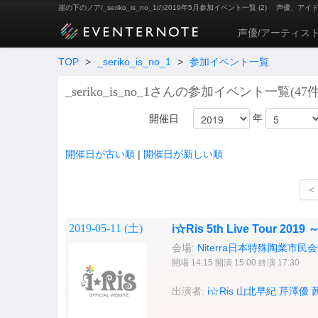
崖の下のノア/_seriko_is_no_1の2019年5月参加イベント一覧 (2)
声優、アイ
声優/アーティス
TOP
>
_seriko_is_no_1
>
参加イベント一覧
_seriko_is_no_1さんの参加イベント一覧(47件
年
開催日
開催日が古い順
|
開催日が新しい順
<
2019-05-11 (
土
)
i☆Ris 5th Live Tour 2
会場:
Niterra日本特殊陶業市
開場 14:15 開演 15:00 終演 17:30
出演者:
i☆Ris
山北早紀
芹澤優