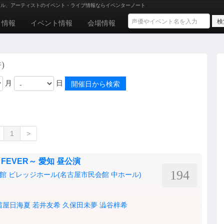
ドル、アーティストのイベント・ライブ情報ならイベンターノート
ト情報
イベント情報
会場情報
)
月
日
1
>
019 ～FEVER～ 愛知 昼公演
194
民会館 ビレッジホール(名古屋市民会館 中ホール)
茜屋日海夏
若井友希
久保田未夢
澁谷梓希