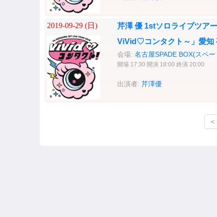
2019-09-29 (
日
)
芹澤 優 1stソロライブツアー「Yu S
ViVid♡コンタクト～」愛知
会場:
名古屋SPADE BOX(スペ
開場 17:30 開演 18:00 終演 20:00
出演者:
芹澤優
<