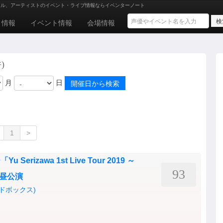
ドル、アーティストのイベント・ライブ情報ならイベンターノート
ト情報
イベント情報
会場情報
)
月
日
1
>
erizawa 1st Live Tour 2019 ～
93
 昼公演
ードボックス)