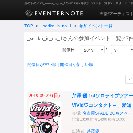
崖の下のノア/_seriko_is_no_1の2019年9月参加イベント一覧 (2)
声優、アイ
声優/アーティス
TOP
>
_seriko_is_no_1
>
参加イベント一覧
_seriko_is_no_1さんの参加イベント一覧(47件
年
開催日
開催日が古い順
|
開催日が新しい順
<
2019-09-29 (
日
)
芹澤 優 1stソロライブツアー「Yu S
ViVid♡コンタクト～」愛知
会場:
名古屋SPADE BOX(スペ
開場 13:30 開演 14:00 終演 16:00
出演者:
芹澤優