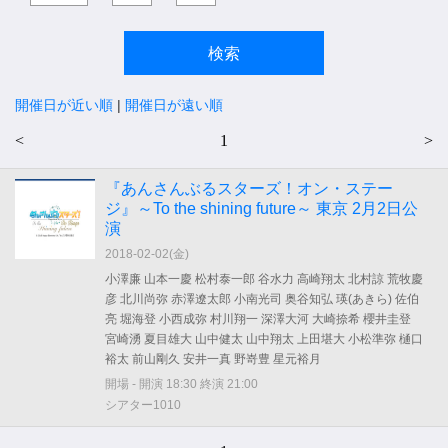
開催日が近い順
|
開催日が遠い順
<
1
>
『あんさんぶるスターズ！オン・ステー
ジ』～To the shining future～ 東京 2月2日公
演
2018-02-02(
金
)
小澤廉 山本一慶 松村泰一郎 谷水力 高崎翔太 北村諒 荒牧慶
彦 北川尚弥 赤澤遼太郎 小南光司 奥谷知弘 瑛(あきら) 佐伯
亮 堀海登 小西成弥 村川翔一 深澤大河 大崎捺希 櫻井圭登
宮崎湧 夏目雄大 山中健太 山中翔太 上田堪大 小松準弥 樋口
裕太 前山剛久 安井一真 野嵜豊 星元裕月
開場 - 開演 18:30 終演 21:00
シアター1010