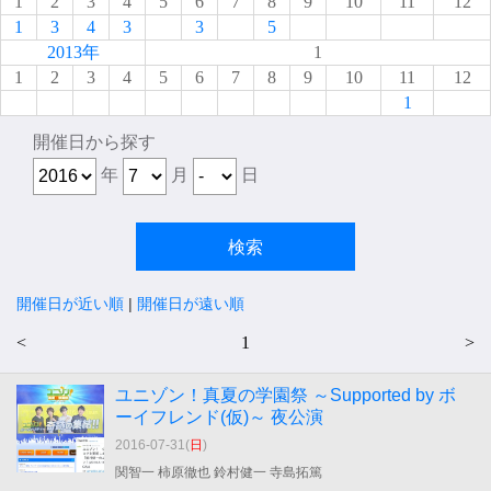
1
2
3
4
5
6
7
8
9
10
11
12
1
3
4
3
3
5
2013年
1
1
2
3
4
5
6
7
8
9
10
11
12
1
開催日から探す
年
月
日
開催日が近い順
|
開催日が遠い順
<
1
>
ユニゾン！真夏の学園祭 ～Supported by ボ
ーイフレンド(仮)～ 夜公演
2016-07-31(
日
)
関智一 柿原徹也 鈴村健一 寺島拓篤