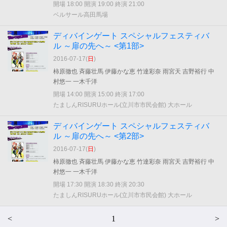
開場 18:00 開演 19:00 終演 21:00
ベルサール高田馬場
ディバインゲート スペシャルフェスティバ
ル ～扉の先へ～ <第1部>
2016-07-17(
日
)
柿原徹也 斉藤壮馬 伊藤かな恵 竹達彩奈 雨宮天 吉野裕行 中
村悠一 一木千洋
開場 14:00 開演 15:00 終演 17:00
たましんRISURUホール(立川市市民会館) 大ホール
ディバインゲート スペシャルフェスティバ
ル ～扉の先へ～ <第2部>
2016-07-17(
日
)
柿原徹也 斉藤壮馬 伊藤かな恵 竹達彩奈 雨宮天 吉野裕行 中
村悠一 一木千洋
開場 17:30 開演 18:30 終演 20:30
たましんRISURUホール(立川市市民会館) 大ホール
<
1
>