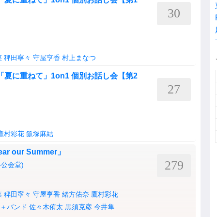
30
菜
稗田寧々
守屋亨香
村上まなつ
ングル「夏に重ねて」1on1 個別お話し会【第2
27
鷹村彩花
飯塚麻結
ear our Summer」
279
渋谷公会堂)
菜
稗田寧々
守屋亨香
緒方佑奈
鷹村彩花
UE＋バンド
佐々木侑太
黒須克彦
今井隼