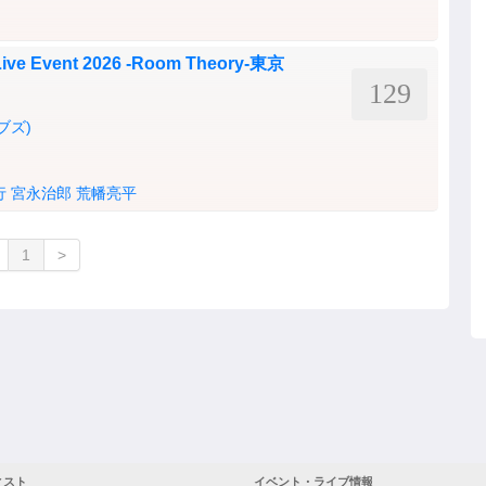
ve Event 2026 -Room Theory-東京
129
ラブズ)
行
宮永治郎
荒幡亮平
1
>
ィスト
イベント・ライブ情報