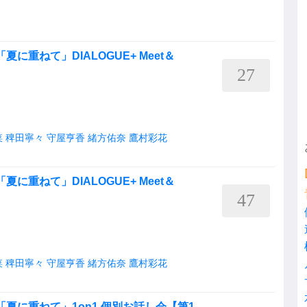
ル「夏に重ねて」DIALOGUE+ Meet＆
27
菜
稗田寧々
守屋亨香
緒方佑奈
鷹村彩花
ル「夏に重ねて」DIALOGUE+ Meet＆
47
菜
稗田寧々
守屋亨香
緒方佑奈
鷹村彩花
ングル「夏に重ねて」1on1 個別お話し会【第1