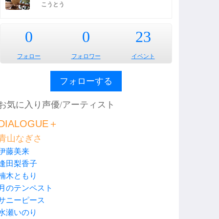
こうとう
0
0
23
フォロー
フォロワー
イベント
フォローする
お気に入り声優/アーティスト
DIALOGUE＋
青山なぎさ
伊藤美来
逢田梨香子
楠木ともり
月のテンペスト
サニーピース
水瀬いのり