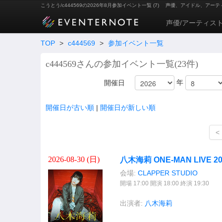
こうとう/c444569の2026年8月参加イベント一覧 (7)
声優、アイドル、アーテ
声優/アーティス
TOP
>
c444569
>
参加イベント一覧
c444569さんの参加イベント一覧(23件)
年
開催日
開催日が古い順
|
開催日が新しい順
<
2026-08-30 (
日
)
八木海莉 ONE-MAN LIVE 2026
会場:
CLAPPER STUDIO
開場 17:00 開演 18:00 終演 19:30
出演者:
八木海莉