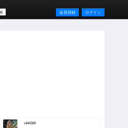
会員登録
ログイン
c444569