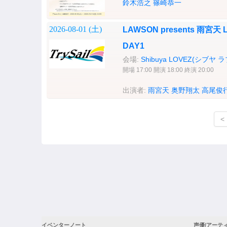
鈴木浩之
篠崎恭一
2026-08-01 (
土
)
LAWSON presents 雨宮天 Li
DAY1
会場:
Shibuya LOVEZ(シブヤ 
開場 17:00 開演 18:00 終演 20:00
出演者:
雨宮天
奥野翔太
高尾俊
<
イベンターノート
声優/アーテ