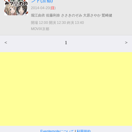
ント(京都)
2014-04-20(
日
)
堀江由衣 佐藤利奈 ささきのぞみ 大原さやか 鷲崎健
開場 12:00 開演 12:30 終演 13:40
MOVIX京都
<
1
>
Eventernoteについて
|
利用規約