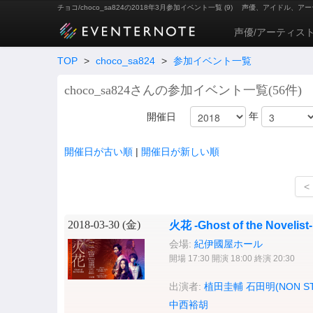
チョコ/choco_sa824の2018年3月参加イベント一覧 (9)
声優、アイドル、アー
声優/アーティス
TOP
>
choco_sa824
>
参加イベント一覧
choco_sa824さんの参加イベント一覧(56件)
年
開催日
開催日が古い順
|
開催日が新しい順
<
2018-03-30 (
金
)
火花 -Ghost of the Novelis
会場:
紀伊國屋ホール
開場 17:30 開演 18:00 終演 20:30
出演者:
植田圭輔
石田明(NON ST
中西裕胡