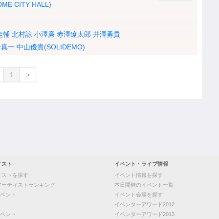
OME CITY HALL)
圭輔
北村諒
小澤廉
赤澤遼太郎
井澤勇貴
合真一
中山優貴(SOLIDEMO)
1
>
ィスト
イベント・ライブ情報
ィストを探す
イベント情報を探す
アーティストランキング
本日開催のイベント一覧
ベント
イベント会場を探す
イベンターアワード2012
ベント
イベンターアワード2013