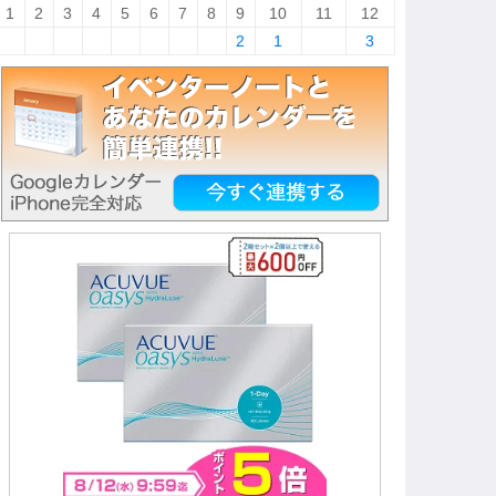
1
2
3
4
5
6
7
8
9
10
11
12
2
1
3