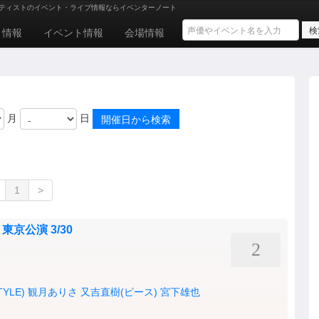
ティストのイベント・ライブ情報ならイベンターノート
ト情報
イベント情報
会場情報
月
日
1
>
t- 東京公演 3/30
2
YLE)
観月ありさ
又吉直樹(ピース)
宮下雄也