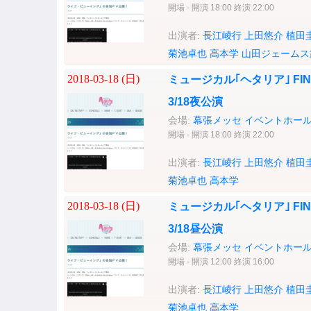
開場 - 開演 18:00 終演 22:00
出演者:
長江崚行
上田悠介
植田
菊池卓也
高本学
山田ジェームス
2018-03-18 (
日
)
ミュージカル｢ヘタリア｣ FINAL L
3/18夜公演
会場:
幕張メッセ イベントホー
開場 - 開演 18:00 終演 22:00
出演者:
長江崚行
上田悠介
植田
菊池卓也
高本学
2018-03-18 (
日
)
ミュージカル｢ヘタリア｣ FINAL L
3/18昼公演
会場:
幕張メッセ イベントホー
開場 - 開演 12:00 終演 16:00
出演者:
長江崚行
上田悠介
植田
菊池卓也
高本学