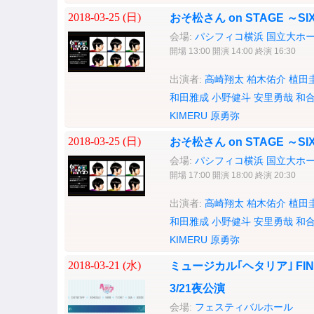
2018-03-25 (
日
)
おそ松さん on STAGE ～SI
会場:
パシフィコ横浜 国立大ホ
開場 13:00 開演 14:00 終演 16:30
出演者:
高崎翔太
柏木佑介
植田
和田雅成
小野健斗
安里勇哉
和
KIMERU
原勇弥
2018-03-25 (
日
)
おそ松さん on STAGE ～SI
会場:
パシフィコ横浜 国立大ホ
開場 17:00 開演 18:00 終演 20:30
出演者:
高崎翔太
柏木佑介
植田
和田雅成
小野健斗
安里勇哉
和
KIMERU
原勇弥
2018-03-21 (
水
)
ミュージカル｢ヘタリア｣ FINAL L
3/21夜公演
会場:
フェスティバルホール