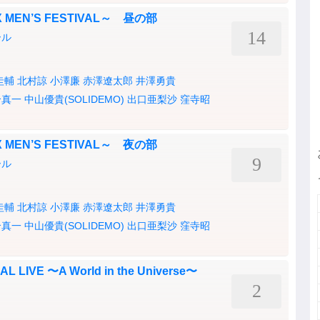
X MEN’S FESTIVAL～ 昼の部
14
ール
圭輔
北村諒
小澤廉
赤澤遼太郎
井澤勇貴
合真一
中山優貴(SOLIDEMO)
出口亜梨沙
窪寺昭
X MEN’S FESTIVAL～ 夜の部
9
ール
圭輔
北村諒
小澤廉
赤澤遼太郎
井澤勇貴
合真一
中山優貴(SOLIDEMO)
出口亜梨沙
窪寺昭
IVE 〜A World in the Universe〜
2