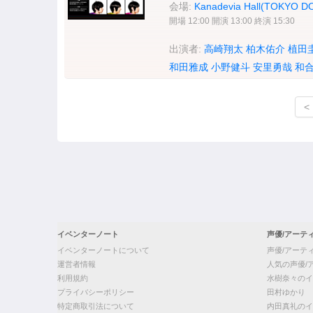
会場:
Kanadevia Hall(TOKYO D
開場 12:00 開演 13:00 終演 15:30
出演者:
高崎翔太
柏木佑介
植田
和田雅成
小野健斗
安里勇哉
和
<
イベンターノート
声優/アーテ
イベンターノートについて
声優/アーテ
運営者情報
人気の声優/
利用規約
水樹奈々のイ
プライバシーポリシー
田村ゆかり
特定商取引法について
内田真礼のイ