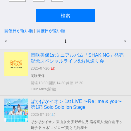
開催日が近い順
|
開催日が遠い順
<
1
>
岡咲美保1stミニアルバム「SHAKING」発売
記念スペシャルライブ&お見送り会
2025-07-20(
日
)
岡咲美保
開場 13:30 開演 14:30 終演 15:30
Club Mixa(閉館)
ぽかぽかイオン 1st LIVE 〜Re : me & you〜
第1部 Solo Solo Ion Stage
2025-07-19(
土
)
ぽかぽかイオン 東山奈央 安野希世乃 扇谷研人 髭白健 千ヶ
崎学 佐々木“コジロー”貴之 毛利泰士