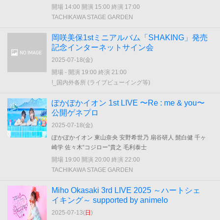
開場 14:00 開演 15:00 終演 17:00
TACHIKAWA STAGE GARDEN
岡咲美保1stミニアルバム「SHAKING」発売
記念インターネットサイン会
2025-07-18(
金
)
開場 - 開演 19:00 終演 21:00
!_国内外各所 (ライブビューイング等)
ぽかぽかイオン 1st LIVE 〜Re : me & you〜
公開ゲネプロ
2025-07-18(
金
)
ぽかぽかイオン 東山奈央 安野希世乃 扇谷研人 髭白健 千ヶ
崎学 佐々木“コジロー”貴之 毛利泰士
開場 19:00 開演 20:00 終演 22:00
TACHIKAWA STAGE GARDEN
Miho Okasaki 3rd LIVE 2025 ～ハートシェ
イキング～ supported by animelo
2025-07-13(
日
)