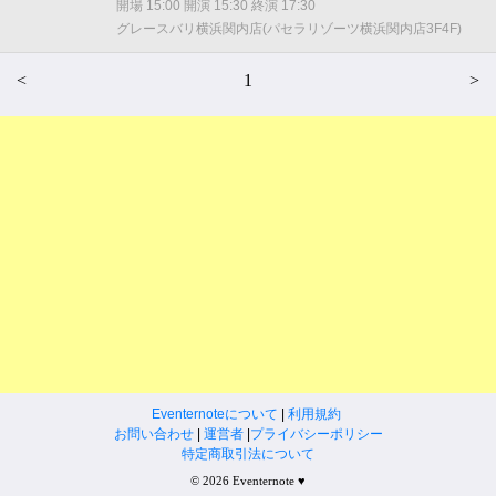
開場 15:00 開演 15:30 終演 17:30
グレースバリ横浜関内店(パセラリゾーツ横浜関内店3F4F)
<
1
>
Eventernoteについて
|
利用規約
お問い合わせ
|
運営者
|
プライバシーポリシー
特定商取引法について
© 2026 Eventernote ♥