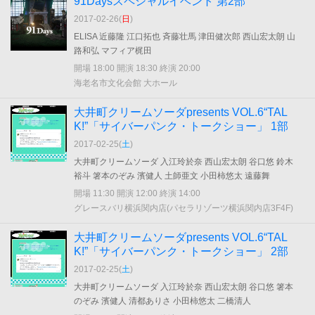
91Daysスペシャルイベント 第2部
2017-02-26(
日
)
ELISA 近藤隆 江口拓也 斉藤壮馬 津田健次郎 西山宏太朗 山
路和弘 マフィア梶田
開場 18:00 開演 18:30 終演 20:00
海老名市文化会館 大ホール
大井町クリームソーダpresents VOL.6“TAL
K!”「サイバーパンク・トークショー」 1部
2017-02-25(
土
)
大井町クリームソーダ 入江玲於奈 西山宏太朗 谷口悠 鈴木
裕斗 箸本のぞみ 濱健人 土師亜文 小田柿悠太 遠藤舞
開場 11:30 開演 12:00 終演 14:00
グレースバリ横浜関内店(パセラリゾーツ横浜関内店3F4F)
大井町クリームソーダpresents VOL.6“TAL
K!”「サイバーパンク・トークショー」 2部
2017-02-25(
土
)
大井町クリームソーダ 入江玲於奈 西山宏太朗 谷口悠 箸本
のぞみ 濱健人 清都ありさ 小田柿悠太 二橋清人