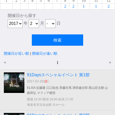
1
2
3
4
5
6
7
8
9
10
11
12
2
2
1
1
2
開催日から探す
年
月
日
開催日が近い順
|
開催日が遠い順
<
1
>
91Daysスペシャルイベント 第1部
2017-02-26(
日
)
ELISA 近藤隆 江口拓也 斉藤壮馬 津田健次郎 西山宏太朗 山
路和弘 マフィア梶田
開場 15:30 開演 16:00 終演 17:30
海老名市文化会館 大ホール