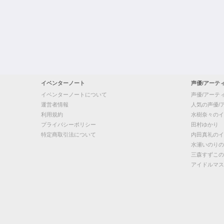
イベンターノート
声優/アーテ
イベンターノートについて
声優/アーテ
運営者情報
人気の声優/
利用規約
水樹奈々のイ
プライバシーポリシー
田村ゆかり
特定商取引法について
内田真礼のイ
水瀬いのりの
三森すずこの
アイドルマス