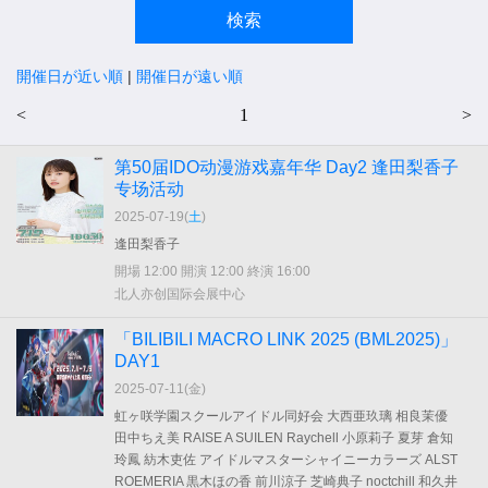
開催日が近い順
|
開催日が遠い順
<
1
>
第50届IDO动漫游戏嘉年华 Day2 逢田梨香子
专场活动
2025-07-19(
土
)
逢田梨香子
開場 12:00 開演 12:00 終演 16:00
北人亦创国际会展中心
「BILIBILI MACRO LINK 2025 (BML2025)」
DAY1
2025-07-11(
金
)
虹ヶ咲学園スクールアイドル同好会 大西亜玖璃 相良茉優
田中ちえ美 RAISE A SUILEN Raychell 小原莉子 夏芽 倉知
玲鳳 紡木吏佐 アイドルマスターシャイニーカラーズ ALST
ROEMERIA 黒木ほの香 前川涼子 芝崎典子 noctchill 和久井