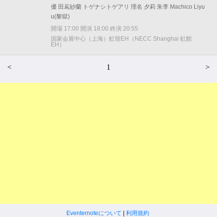
優 田嶌紗蘭 トゲナシトゲアリ 理名 夕莉 朱李 Machico Liyu
u(黎獄)
開場 17:00 開演 18:00 終演 20:55
国家会展中心（上海）虹馆EH（NECC Shanghai 虹館
EH）
<
1
>
Eventernoteについて
|
利用規約