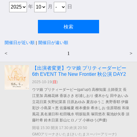
年
月
日
開催日が近い順
|
開催日が遠い順
<
1
>
【出演者変更】ウマ娘 プリティーダービー
6th EVENT The New Frontier 秋公演 DAY2
2025-10-19(
日
)
ウマ娘 プリティーダービー(gal’up!) 高柳知葉 土師亜文 長
江里加 高橋花林 香坂さき 杉浦しおり 優木かな 田中あいみ
立花日菜 矢野妃菜喜 日原あゆみ 夏吉ゆうこ 奥野香耶 伊藤
彩沙 小島菜々恵 佐藤榛夏 根本優奈 希水しお 佳原萌枝 和泉
風花 真名瀬日和 松田颯水 明坂聡美 塚田悠衣 菊池紗矢香 須
藤叶希 鈴木日菜 影山ヒロノブ 小林ゆう(声優)
開場 15:30 開演 17:30 終演 20:50
GMOアリーナさいたま(さいたまスーパーアリーナ)