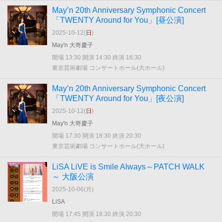
May’n 20th Anniversary Symphonic Concert
「TWENTY Around for You」[昼公演]
2025-10-12(
日
)
May'n 大嵜慶子
開場 13:30 開演 14:30 終演 16:30
東京芸術劇場 コンサートホール(大ホール)
May’n 20th Anniversary Symphonic Concert
「TWENTY Around for You」[夜公演]
2025-10-12(
日
)
May'n 大嵜慶子
開場 17:30 開演 18:30 終演 20:30
東京芸術劇場 コンサートホール(大ホール)
LiSA LiVE is Smile Always～PATCH WALK
～ 大阪公演
2025-10-06(
月
)
LiSA
開場 17:45 開演 18:30 終演 20:30