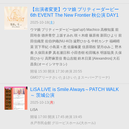
【出演者変更】ウマ娘 プリティーダービー
6th EVENT The New Frontier 秋公演 DAY1
2025-10-18(
土
)
ウマ娘 プリティーダービー(gal’up!) Machico 高柳知葉 前
田玲奈 徳井青空 上坂すみれ 咲々木瞳 篠原侑 新田ひより 前
田佳織里 佐伯伊織(NU-KO) 遠野ひかる 中村カンナ 福嶋晴
菜 宮下早紀 小島菜々恵 佐藤榛夏 佳原萌枝 望月ゆみこ 野木
奏 久保田未夢 真名瀬日和 小田杏樹 松田颯水 明坂聡美 久保
田ひかり 高野麻里佳 青山吉能 鈴木日菜 [Alexandros] 大石
昌良(オーイシマサヨシ)
開場 15:30 開演 17:30 終演 20:55
GMOアリーナさいたま(さいたまスーパーアリーナ)
LiSA LiVE is Smile Always～PATCH WALK
～ 茨城公演
2025-10-13(
月
)
LiSA
開場 17:00 開演 17:45 終演 19:45
水戸市民会館 グロービスホール(大ホール)