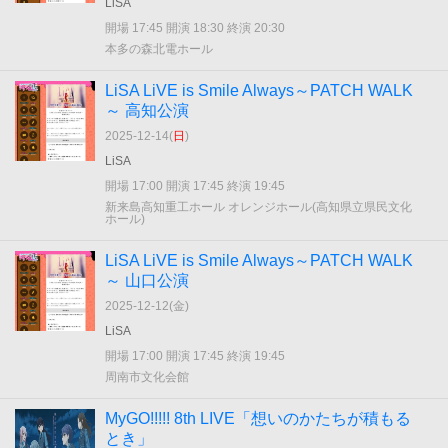
LiSA
開場 17:45 開演 18:30 終演 20:30
本多の森北電ホール
LiSA LiVE is Smile Always～PATCH WALK
～ 高知公演
2025-12-14(
日
)
LiSA
開場 17:00 開演 17:45 終演 19:45
新来島高知重工ホール オレンジホール(高知県立県民文化
ホール)
LiSA LiVE is Smile Always～PATCH WALK
～ 山口公演
2025-12-12(
金
)
LiSA
開場 17:00 開演 17:45 終演 19:45
周南市文化会館
MyGO!!!!! 8th LIVE「想いのかたちが積もる
とき」