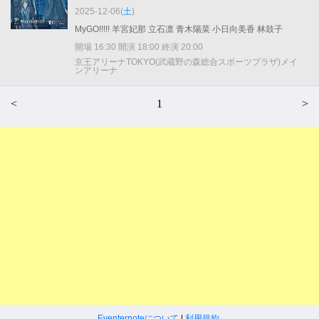
2025-12-06(
土
)
MyGO!!!!! 羊宮妃那 立石凛 青木陽菜 小日向美香 林鼓子
開場 16:30 開演 18:00 終演 20:00
京王アリーナTOKYO(武蔵野の森総合スポーツプラザ)メイ
ンアリーナ
<
1
>
Eventernoteについて
|
利用規約