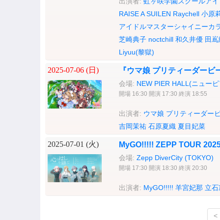
出演者:
虹ヶ咲学園スクールアイ
RAISE A SUILEN
Raychell
小原
アイドルマスターシャイニーカ
芝崎典子
noctchill
和久井優
田嶌
Liyuu(黎獄)
2025-07-06 (
日
)
『ウマ娘 プリティーダービー』W
会場:
NEW PIER HALL(ニュー
開場 16:30 開演 17:30 終演 18:55
出演者:
ウマ娘 プリティーダービー(g
吉岡茉祐
石原夏織
夏目妃菜
2025-07-01 (
火
)
MyGO!!!!! ZEPP TOU
会場:
Zepp DiverCity (TOKYO)
開場 17:30 開演 18:30 終演 20:30
出演者:
MyGO!!!!!
羊宮妃那
立石
<