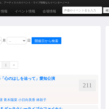
ル、アーティストのイベント・ライブ情報ならイベンターノート
ト情報
イベント情報
会場情報
月
日
1
>
R 2025「心のはしを辿って」愛知公演
211
凛
青木陽菜
小日向美香
林鼓子
マクロスF ギャラクシーライブ☆ファイナル