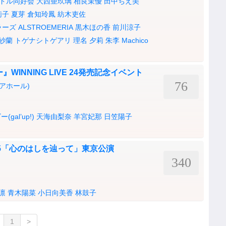
ドル同好会
大西亜玖璃
相良茉優
田中ちえ美
莉子
夏芽
倉知玲鳳
紡木吏佐
ラーズ
ALSTROEMERIA
黒木ほの香
前川涼子
紗蘭
トゲナシトゲアリ
理名
夕莉
朱李
Machico
INNING LIVE 24発売記念イベント
76
ピアホール)
al’up!)
天海由梨奈
羊宮妃那
日笠陽子
R 2025「心のはしを辿って」東京公演
340
凛
青木陽菜
小日向美香
林鼓子
1
>