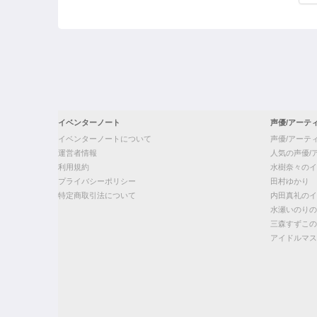
イベンターノート
声優/アーテ
イベンターノートについて
声優/アーテ
運営者情報
人気の声優/
利用規約
水樹奈々のイ
プライバシーポリシー
田村ゆかり
特定商取引法について
内田真礼のイ
水瀬いのりの
三森すずこの
アイドルマス