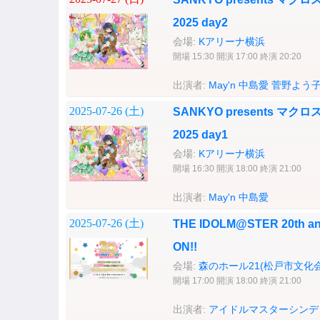
2025 day2
会場:
Kアリーナ横浜
開場 15:30 開演 17:00 終演 20:20
出演者:
May'n
中島愛
菅野よう
2025-07-26 (
土
)
SANKYO presents 
2025 day1
会場:
Kアリーナ横浜
開場 16:30 開演 18:00 終演 21:00
出演者:
May'n
中島愛
2025-07-26 (
土
)
THE IDOLM@STER 20th ann
ON!!
会場:
森のホール21(松戸市文化会
開場 17:00 開演 18:00 終演 21:00
出演者:
アイドルマスターシンデ