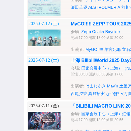
峯田茉優
ALSTROEMERIA
前川
2025-07-12 (
土
)
MyGO!!!!! ZEPP TOU
会場:
Zepp Osaka Bayside
開場 17:00 開演 18:00 終演 20:00
出演者:
MyGO!!!!!
羊宮妃那
立石
2025-07-12 (
土
)
上海 BilibiliWorld 2025 Day
会場:
国家会展中心（上海）（NECC
開場 08:30 開演 08:30 終演 17:00
出演者:
はまじあき
May'n
土屋
西尾夕香
真野拓実
なつぽい(万
2025-07-11 (
金
)
「BILIBILI MACRO LINK 2
会場:
国家会展中心（上海）虹馆EH（
開場 17:00 開演 18:00 終演 20:55