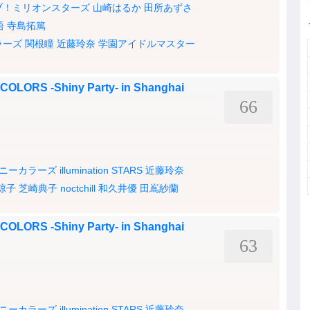
ブ！ミリオンスターズ
山崎はるか
田所あずさ
悟
寺島拓篤
ラーズ
関根瞳
近藤玲奈
学園アイドルマスター
LORS -Shiny Party- in Shanghai
66
ニーカラーズ
illumination STARS
近藤玲奈
涼子
芝崎典子
noctchill
和久井優
田嶌紗蘭
LORS -Shiny Party- in Shanghai
63
ニーカラーズ
illumination STARS
近藤玲奈