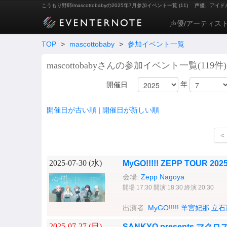
こうもり野郎/mascottobabyの2025年7月参加イベント一覧 (11)
声優、アイド
声優/アーティス
TOP
>
mascottobaby
>
参加イベント一覧
mascottobabyさんの参加イベント一覧(119件)
年
開催日
開催日が古い順
|
開催日が新しい順
<
2025-07-30 (
水
)
MyGO!!!!! ZEPP TOU
会場:
Zepp Nagoya
開場 17:30 開演 18:30 終演 20:30
出演者:
MyGO!!!!!
羊宮妃那
立石
2025-07-27 (
日
)
SANKYO presents 