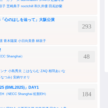
涼子
芝崎典子
noctchill
和久井優
田嶌紗蘭
R 2025「心のはしを辿って」大阪公演
293
凛
青木陽菜
小日向美香
林鼓子
2
48
 Shanghai）
アンナ
小島秀夫
こはならむ
ZAQ
相羽あいな
喜なつみ)
安納サオリ
025 (BML2025)」DAY1
184
NECC Shanghai 虹館EH）