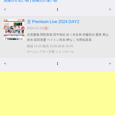
開催日が近い順
|
開催日が遠い順
<
1
>
京 Premium Live 2024 DAY2
2024-12-15(
日
)
石原夏織 岡咲美保 田中有紀 佐々木未来 伊藤彩沙 愛美 東山
奈央 富田美憂 ペイトン尚未 岬なこ 矢野妃菜喜
開場 14:15 開演 15:00 終演 19:45
ロームシアター京都 メインホール
<
1
>