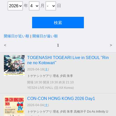
年
月
日
開催日が近い順
|
開催日が遠い順
<
1
>
TOGENASHI TOGEARI Live in SEOUL "Rin
ne no Kotowari"
2026-04-18(
土
)
トゲナシトゲアリ 理名 夕莉 朱李
開場 18:30 開演 19:30 終演 21:10
YES24 LIVE HALL (旧 AX-Korea)
CON-CON HONG KONG 2026 Day1
2026-04-04(
土
)
トゲナシトゲアリ 理名 夕莉 朱李 高橋洋子 Do As Infinity U