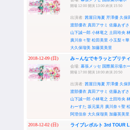
開場 12:00 開演 13:00 終演 15:50
出演者:
茜屋日海夏
芹澤優
久保
渡部優衣
真田アサミ
佐藤あずさ
山下誠一郎
小林竜之
土田玲央
廣川奈々聖
松田美里
小玉梨々華
大久保瑠美
加藤英美里
2018-12-09 (
日
)
み～んなでキラッとプリティー
会場:
幕張メッセ 国際展示場ホ
開場 17:00 開演 18:00 終演 20:50
出演者:
茜屋日海夏
芹澤優
久保
渡部優衣
真田アサミ
佐藤あずさ
山下誠一郎
小林竜之
土田玲央
わーすた
坂元葉月
廣川奈々聖
阿澄佳奈
大久保瑠美
加藤英美里
2018-12-02 (
日
)
ライブレボルト 3rd TOUR LI