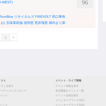
96
 O-WEST)
RumBlue
リサイタルズ
FIREVOLT
田口華有
お)
五味茉莉伽
池羽悠
荒井瑠里
堀内まり菜
1
>
ィスト
イベント・ライブ情報
ィストを探す
イベント情報を探す
アーティストランキング
本日開催のイベント一覧
ベント
イベント会場を探す
イベンターアワード2012
ベント
イベンターアワード2013