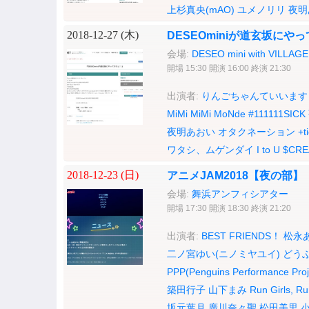
上杉真央(mAO)
ユメノリリ
夜明
2018-12-27 (
木
)
DESEOminiが道玄坂にや
会場:
DESEO mini with VILLA
開場 15:30 開演 16:00 終演 21:30
出演者:
りんごちゃんていいます
MiMi MiMi MoNde
#111111SICK
夜明あおい
オタクネーション
+t
ワタシ、ムゲンダイ
I to U $CRE
2018-12-23 (
日
)
アニメJAM2018【夜の部】
会場:
舞浜アンフィシアター
開場 17:30 開演 18:30 終演 21:20
出演者:
BEST FRIENDS！
松永
二ノ宮ゆい(ニノミヤユイ)
どう
PPP(Penguins Performance Proj
築田行子
山下まみ
Run Girls, Ru
坂元葉月
廣川奈々聖
松田美里