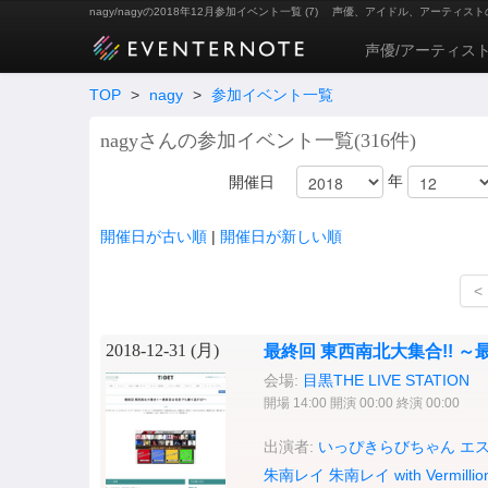
nagy/nagyの2018年12月参加イベント一覧 (7)
声優、アイドル、アーティスト
声優/アーティス
TOP
>
nagy
>
参加イベント一覧
nagyさんの参加イベント一覧(316件)
年
開催日
開催日が古い順
|
開催日が新しい順
<
2018-12-31 (
月
)
最終回 東西南北大集合!! 
会場:
目黒THE LIVE STATION
開場 14:00 開演 00:00 終演 00:00
出演者:
いっぴきらびちゃん
エ
朱南レイ
朱南レイ with Vermillio