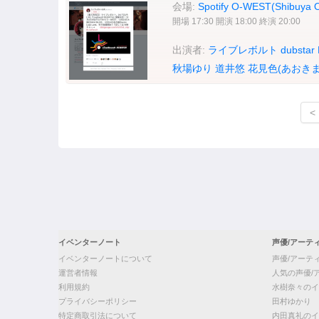
会場:
Spotify O-WEST(Shibuya
開場 17:30 開演 18:00 終演 20:00
出演者:
ライブレボルト
dubstar
秋場ゆり
道井悠
花見色(あおきま
<
イベンターノート
声優/アーテ
イベンターノートについて
声優/アーテ
運営者情報
人気の声優/
利用規約
水樹奈々のイ
プライバシーポリシー
田村ゆかり
特定商取引法について
内田真礼のイ