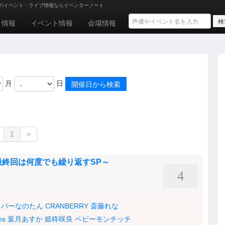
のイベント・ライブ情報ならイベンターノート
ト情報
イベント情報
会場情報
月
日
1
>
～最終回は何度でも繰り返すSP～
4
スパーなのたん
CRANBERRY
斎藤れな
ns
葉月あすか
姫柊咲良
ベビーモンチッチ