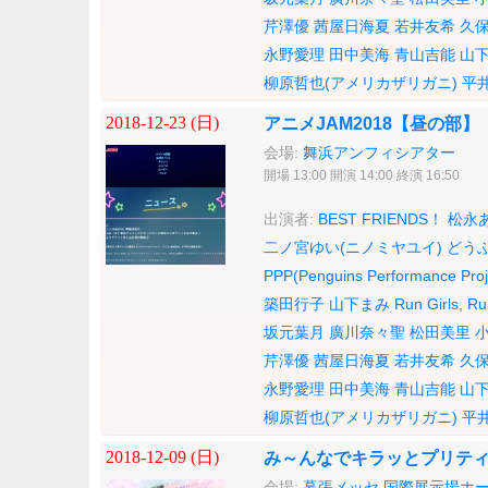
芹澤優
茜屋日海夏
若井友希
久
永野愛理
田中美海
青山吉能
山
柳原哲也(アメリカザリガニ)
平
2018-12-23 (
日
)
アニメJAM2018【昼の部】
会場:
舞浜アンフィシアター
開場 13:00 開演 14:00 終演 16:50
出演者:
BEST FRIENDS！
松永
二ノ宮ゆい(ニノミヤユイ)
どう
PPP(Penguins Performance Proj
築田行子
山下まみ
Run Girls, Ru
坂元葉月
廣川奈々聖
松田美里
芹澤優
茜屋日海夏
若井友希
久
永野愛理
田中美海
青山吉能
山
柳原哲也(アメリカザリガニ)
平
2018-12-09 (
日
)
み～んなでキラッとプリティー
会場:
幕張メッセ 国際展示場ホ