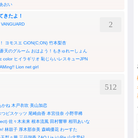
あおい
ってきたよ！
2
GE VANGUARD
！
ヨモスエ
CiON(C;ON)
竹本梨杏
蒼天のグルーム
おはよう！もきゅれーしょん
ic color
ヒイラギリオ
恥じらいレスキューJPN
AMing!!
Lion net girl
512
あかね
木戸衣吹
美山加恋
ぶつビスケッツ
尾崎由香
本宮佳奈
小野早稀
ect)
佐々木未来
根本流風
田村響華
相羽あいな
n!
林鼓子
厚木那奈美
森嶋優花
わーすた
小玉梨々華
三品瑠香
ZAQ
Lia
i☆Ris
山北早紀