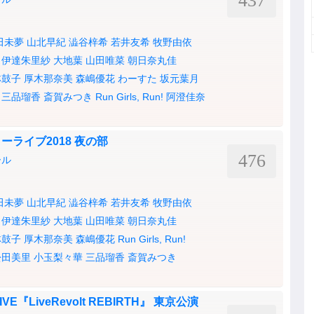
437
田未夢
山北早紀
澁谷梓希
若井友希
牧野由依
伊達朱里紗
大地葉
山田唯菜
朝日奈丸佳
林鼓子
厚木那奈美
森嶋優花
わーすた
坂元葉月
三品瑠香
斎賀みつき
Run Girls, Run!
阿澄佳奈
ライブ2018 夜の部
476
ール
田未夢
山北早紀
澁谷梓希
若井友希
牧野由依
伊達朱里紗
大地葉
山田唯菜
朝日奈丸佳
林鼓子
厚木那奈美
森嶋優花
Run Girls, Run!
松田美里
小玉梨々華
三品瑠香
斎賀みつき
VE『LiveRevolt REBIRTH』 東京公演