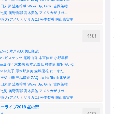
保田未夢
澁谷梓希
Wake Up, Girls!
吉岡茉祐
下七海
奥野香耶
高木美佑
アメリカザリガニ
井善之(アメリカザリガニ)
松本梨香
陶山恵実里
493
あかね
木戸衣吹
美山加恋
ぶつビスケッツ
尾崎由香
本宮佳奈
小野早稀
ect)
佐々木未来
根本流風
田村響華
相羽あいな
n!
林鼓子
厚木那奈美
森嶋優花
わーすた
小玉梨々華
三品瑠香
ZAQ
Lia
i☆Ris
山北早紀
保田未夢
澁谷梓希
Wake Up, Girls!
吉岡茉祐
下七海
奥野香耶
高木美佑
アメリカザリガニ
井善之(アメリカザリガニ)
松本梨香
陶山恵実里
ライブ2018 昼の部
ール