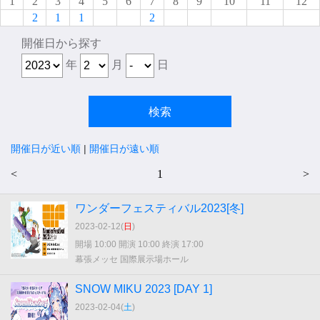
1
2
3
4
5
6
7
8
9
10
11
12
2
1
1
2
開催日から探す
年
月
日
開催日が近い順
|
開催日が遠い順
<
1
>
ワンダーフェスティバル2023[冬]
2023-02-12(
日
)
開場 10:00 開演 10:00 終演 17:00
幕張メッセ 国際展示場ホール
SNOW MIKU 2023 [DAY 1]
2023-02-04(
土
)