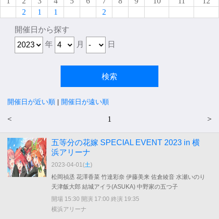
1
2
3
4
5
6
7
8
9
10
11
12
2
1
1
2
開催日から探す
年
月
日
開催日が近い順
|
開催日が遠い順
<
1
>
五等分の花嫁 SPECIAL EVENT 2023 in 横
浜アリーナ
2023-04-01(
土
)
松岡禎丞 花澤香菜 竹達彩奈 伊藤美来 佐倉綾音 水瀬いのり
天津飯大郎 結城アイラ(ASUKA) 中野家の五つ子
開場 15:30 開演 17:00 終演 19:35
横浜アリーナ