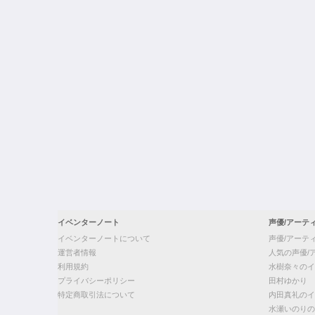
イベンターノート
声優/アーテ
イベンターノートについて
声優/アーテ
運営者情報
人気の声優/
利用規約
水樹奈々のイ
プライバシーポリシー
田村ゆかり
特定商取引法について
内田真礼のイ
水瀬いのりの