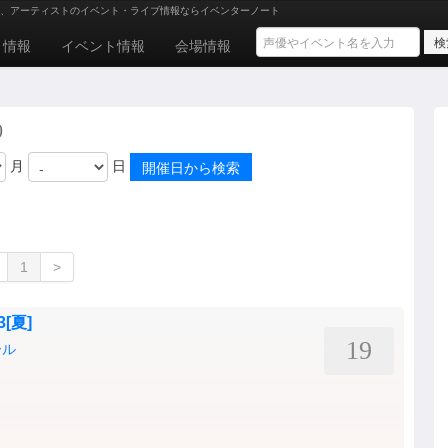
、アーティストのイベント・ライブ情報ならイベンターノート
ト情報
イベント情報
会場情報
)
月
日
1
>
[夏]
19
ール