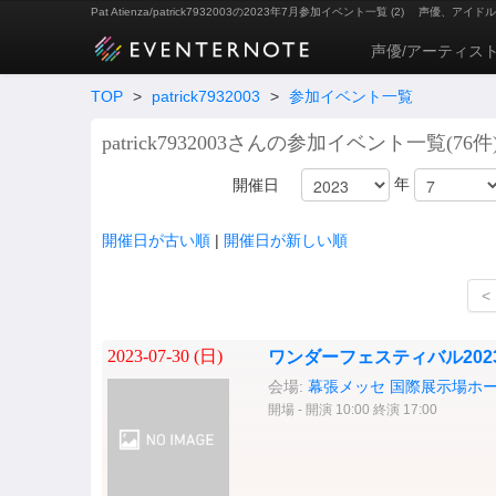
Pat Atienza/patrick7932003の2023年7月参加イベント一覧 (2)
声優、アイドル
声優/アーティス
TOP
>
patrick7932003
>
参加イベント一覧
patrick7932003さんの参加イベント一覧(76件
年
開催日
開催日が古い順
|
開催日が新しい順
<
2023-07-30 (
日
)
ワンダーフェスティバル2023
会場:
幕張メッセ 国際展示場ホ
開場 - 開演 10:00 終演 17:00