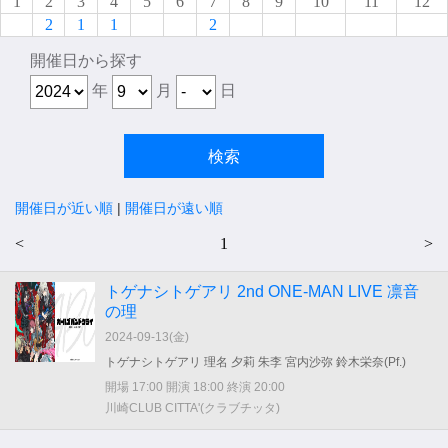
1
2
3
4
5
6
7
8
9
10
11
12
2
1
1
2
開催日から探す
年
月
日
開催日が近い順
|
開催日が遠い順
<
1
>
トゲナシトゲアリ 2nd ONE-MAN LIVE 凛音
の理
2024-09-13(
金
)
トゲナシトゲアリ 理名 夕莉 朱李 宮内沙弥 鈴木栄奈(Pf.)
開場 17:00 開演 18:00 終演 20:00
川崎CLUB CITTA'(クラブチッタ)