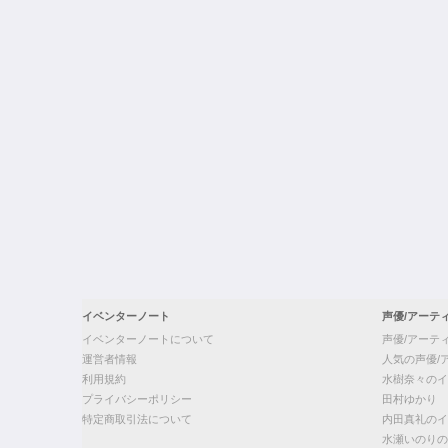
イベンターノート
声優/アーテ
イベンターノートについて
声優/アーテ
運営者情報
人気の声優/
利用規約
水樹奈々のイ
プライバシーポリシー
田村ゆかり
特定商取引法について
内田真礼のイ
水瀬いのりの