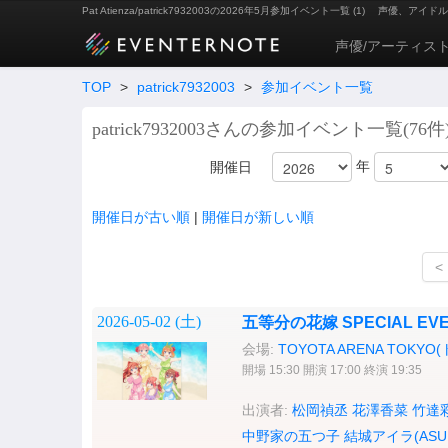
Pat Atienza/patrick7932003の2026年5月参加イベント一覧 (1)
声優、アイドル
声優/アーティス
TOP
>
patrick7932003
>
参加イベント一覧
patrick7932003さんの参加イベント一覧(76件
年
開催日
開催日が古い順
|
開催日が新しい順
<
2026-05-02 (
土
)
五等分の花嫁 SPECIAL EVENT
会場:
TOYOTA ARENA TOK
開場 15:30 開演 17:00 終演 19:35
出演者:
松岡禎丞
花澤香菜
竹達
中野家の五つ子
結城アイラ(ASU