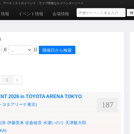
、アーティストのイベント・ライブ情報ならイベンターノート
ト情報
イベント情報
会場情報
)
月
日
1
>
 2026 in TOYOTA ARENA TOKYO
187
YO(トヨタアリーナ東京)
彩奈
伊藤美来
佐倉綾音
水瀬いのり
天津飯大郎
KA)