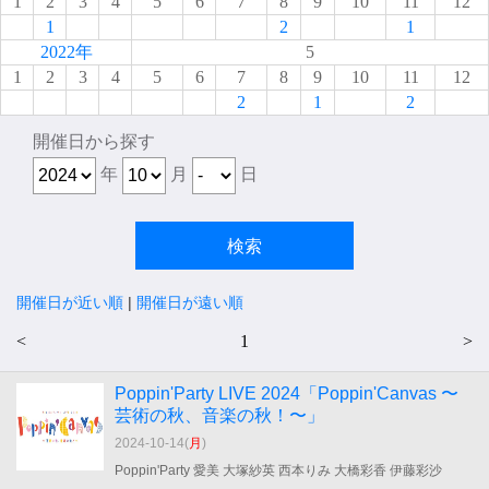
1
2
3
4
5
6
7
8
9
10
11
12
1
2
1
2022年
5
1
2
3
4
5
6
7
8
9
10
11
12
2
1
2
開催日から探す
年
月
日
開催日が近い順
|
開催日が遠い順
<
1
>
Poppin'Party LIVE 2024「Poppin'Canvas 〜
芸術の秋、音楽の秋！〜」
2024-10-14(
月
)
Poppin'Party 愛美 大塚紗英 西本りみ 大橋彩香 伊藤彩沙