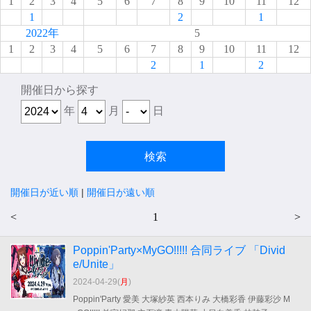
1
2
3
4
5
6
7
8
9
10
11
12
1
2
1
2022年
5
1
2
3
4
5
6
7
8
9
10
11
12
2
1
2
開催日から探す
年
月
日
開催日が近い順
|
開催日が遠い順
<
1
>
Poppin'Party×MyGO!!!!! 合同ライブ 「Divid
e/Unite」
2024-04-29(
月
)
Poppin'Party 愛美 大塚紗英 西本りみ 大橋彩香 伊藤彩沙 M