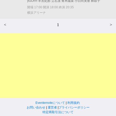
yGO!!!!! 羊宮妃那 立石凛 青木陽菜 小日向美香 林鼓子
開場 17:00 開演 18:00 終演 20:35
横浜アリーナ
<
1
>
Eventernoteについて
|
利用規約
お問い合わせ
|
運営者
|
プライバシーポリシー
特定商取引法について