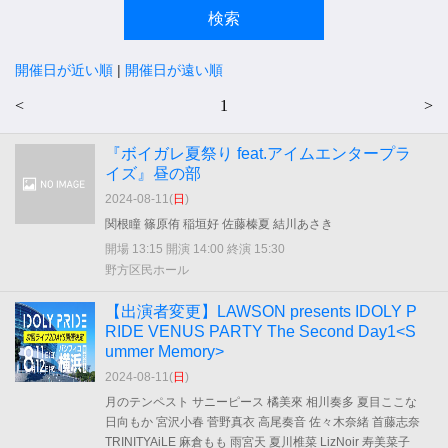
開催日が近い順
|
開催日が遠い順
<
1
>
『ボイガレ夏祭り feat.アイムエンタープラ
イズ』昼の部
2024-08-11(
日
)
関根瞳 篠原侑 稲垣好 佐藤榛夏 結川あさき
開場 13:15 開演 14:00 終演 15:30
野方区民ホール
【出演者変更】LAWSON presents IDOLY P
RIDE VENUS PARTY The Second Day1<S
ummer Memory>
2024-08-11(
日
)
月のテンペスト サニーピース 橘美來 相川奏多 夏目ここな
日向もか 宮沢小春 菅野真衣 高尾奏音 佐々木奈緒 首藤志奈
TRINITYAiLE 麻倉もも 雨宮天 夏川椎菜 LizNoir 寿美菜子