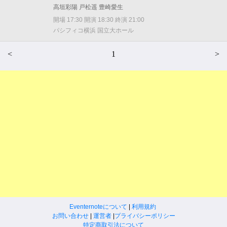
高垣彩陽 戸松遥 豊崎愛生
開場 17:30 開演 18:30 終演 21:00
パシフィコ横浜 国立大ホール
<
1
>
Eventernoteについて
|
利用規約
お問い合わせ
|
運営者
|
プライバシーポリシー
特定商取引法について