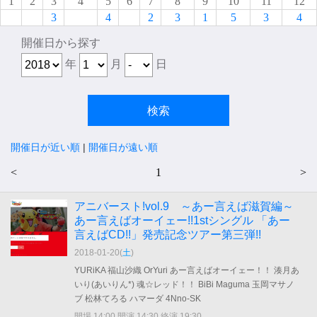
1
2
3
4
5
6
7
8
9
10
11
12
3
4
2
3
1
5
3
4
開催日から探す
年
月
日
開催日が近い順
|
開催日が遠い順
<
1
>
アニバースト!vol.9 ～あー言えば滋賀編～
あー言えばオーイェー!!1stシングル 「あー
言えばCD!!」発売記念ツアー第三弾!!
2018-01-20(
土
)
YURiKA 福山沙織 OrYuri あー言えばオーイェー！！ 湊月あ
いり(あいりん*) 魂☆レッド！！ BiBi Maguma 玉岡マサノ
ブ 松林てろる ハマーダ 4Nno-SK
開場 14:00 開演 14:30 終演 19:30