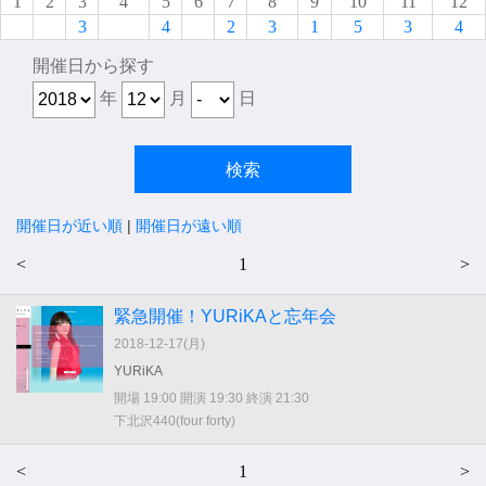
1
2
3
4
5
6
7
8
9
10
11
12
3
4
2
3
1
5
3
4
開催日から探す
年
月
日
開催日が近い順
|
開催日が遠い順
<
1
>
緊急開催！YURiKAと忘年会
2018-12-17(
月
)
YURiKA
開場 19:00 開演 19:30 終演 21:30
下北沢440(four forty)
<
1
>