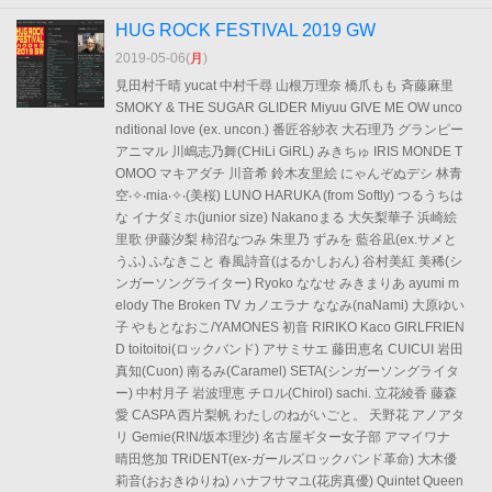
HUG ROCK FESTIVAL 2019 GW
2019-05-06(
月
)
見田村千晴 yucat 中村千尋 山根万理奈 橋爪もも 斉藤麻里
SMOKY & THE SUGAR GLIDER Miyuu GIVE ME OW unco
nditional love (ex. uncon.) 番匠谷紗衣 大石理乃 グランピー
アニマル 川嶋志乃舞(CHiLi GiRL) みきちゅ IRIS MONDE T
OMOO マキアダチ 川音希 鈴木友里絵 にゃんぞぬデシ 林青
空 ​‧✧‧mia‧✧‧(美桜) LUNO HARUKA (from Softly) つるうちは
な イナダミホ(junior size) Nakanoまる 大矢梨華子 浜崎絵
里歌 伊藤汐梨 柿沼なつみ 朱里乃 ずみを 藍谷凪(ex.サメと
うふ) ふなきこと 春風詩音(はるかしおん) 谷村美紅 美稀(シ
ンガーソングライター) Ryoko ななせ みきまりあ ayumi m
elody The Broken TV カノエラナ ななみ(naNami) 大原ゆい
子 やもとなおこ/YAMONES 初音 RIRIKO Kaco GIRLFRIEN
D toitoitoi(ロックバンド) アサミサエ 藤田恵名 CUICUI 岩田
真知(Cuon) 南るみ(Caramel) SETA(シンガーソングライタ
ー) 中村月子 岩波理恵 チロル(Chirol) sachi. 立花綾香 藤森
愛 CASPA 西片梨帆 わたしのねがいごと。 天野花 アノアタ
リ Gemie(R!N/坂本理沙) 名古屋ギター女子部 アマイワナ
晴田悠加 TRiDENT(ex-ガールズロックバンド革命) 大木優
莉音(おおきゆりね) ハナフサマユ(花房真優) Quintet Queen