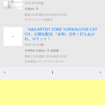
2019-05-04(
土
)
大原ゆい子
開場 18:30 開演 19:00 終演 22:00
タワーレコード池袋店
「A&G ARTIST ZONE YURiKAのTHE CAT
CH」公開生配信 『令和』元年！打ちあが
れ、ロケット！
2019-05-01(
水
)
YURiKA 大原ゆい子 吉田穣
開場 17:00 開演 18:00 終演 20:00
文化放送メディアプラスホール
<
1
>