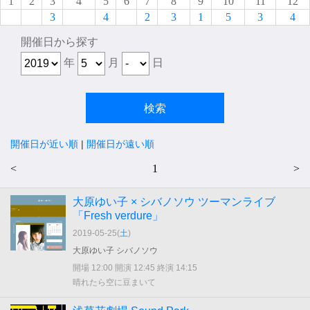
1
2
3
4
5
6
7
8
9
10
11
12
3
4
2
3
1
5
3
4
開催日から探す
年
月
日
開催日が近い順
|
開催日が遠い順
<
1
>
大原ゆい子 × シバノソウ ツーマンライブ
「Fresh verdure」
2019-05-25(
土
)
大原ゆい子 シバノソウ
開場 12:00 開演 12:45 終演 14:15
晴れたら空に豆まいて