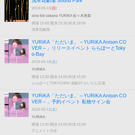
浅草花劇場 Sound Park
2019-05-19(
日
)
sora tob sakana YURiKA 佐々木恵梨
開場 15:00 開演 15:30 終演 18:00
浅草花劇場
YURiKA「ただいま。～YURiKA Anison CO
VER～」リリースイベント ららぽーとToky
o-Bay
2019-05-18(
土
)
YURiKA
開場 13:30 開演 14:00 終演 15:30
ららぽーとTOKYO-BAY 南館1F かいだん広場
YURiKA「ただいま。～YURiKA Anison CO
VER～」予約イベント 私物サイン会
2019-05-11(
土
)
YURiKA
開場 13:30 開演 14:00 終演 15:30
アニメイト渋谷