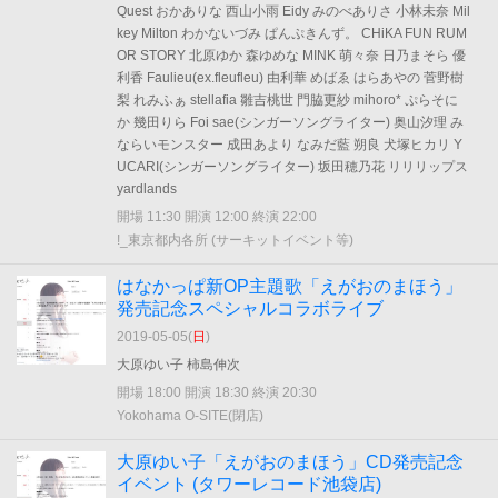
Quest おかありな 西山小雨 Eidy みのべありさ 小林未奈 Mil
key Milton わかないづみ ぱんぷきんず。 CHiKA FUN RUM
OR STORY 北原ゆか 森ゆめな MINK 萌々奈 日乃まそら 優
利香 Faulieu(ex.fleufleu) 由利華 めばゑ はらあやの 菅野樹
梨 れみふぁ stellafia 雛吉桃世 門脇更紗 mihoro* ぷらそに
か 幾田りら Foi sae(シンガーソングライター) 奥山汐理 み
ならいモンスター 成田あより なみだ藍 朔良 犬塚ヒカリ Y
UCARI(シンガーソングライター) 坂田穂乃花 リリリップス
yardlands
開場 11:30 開演 12:00 終演 22:00
!_東京都内各所 (サーキットイベント等)
はなかっぱ新OP主題歌「えがおのまほう」
発売記念スペシャルコラボライブ
2019-05-05(
日
)
大原ゆい子 柿島伸次
開場 18:00 開演 18:30 終演 20:30
Yokohama O-SITE(閉店)
大原ゆい子「えがおのまほう」CD発売記念
イベント (タワーレコード池袋店)