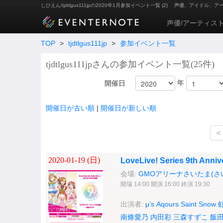
しひえん/tjdtlgus111jpの2020年1月参加イベント一覧 (2)
声優、アイドル、ア
声優/アーティス
TOP
>
tjdtlgus111jp
>
参加イベント一覧
tjdtlgus111jpさんの参加イベント一覧(25件)
年
開催日
開催日が古い順
|
開催日が新しい順
<
2020-01-19 (
日
)
LoveLive! Series 9th A
会場:
GMOアリーナさいたま(さ
開場 14:00 開演 16:00 終演 19:30
出演者:
μ’s
Aqours
Saint Snow
南條愛乃
内田彩
三森すずこ
飯