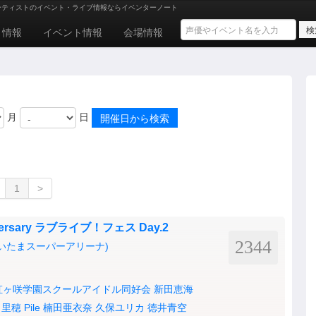
ーティストのイベント・ライブ情報ならイベンターノート
ト情報
イベント情報
会場情報
月
日
1
>
nniversary ラブライブ！フェス Day.2
2344
いたまスーパーアリーナ)
虹ヶ咲学園スクールアイドル同好会
新田恵海
田里穂
Pile
楠田亜衣奈
久保ユリカ
徳井青空