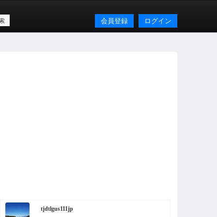
会員登録
ログイン
tjdtlgus111jp