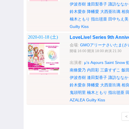
伊波杏樹
逢田梨香子
諏訪ななか
鈴木愛奈
降幡愛
大西亜玖璃
相
楠木ともり
指出毬亜
田中ちえ美
Guilty Kiss
2020-01-18 (
土
)
LoveLive! Series 9th A
会場:
GMOアリーナさいたま(さ
開場 16:00 開演 18:00 終演 21:30
出演者:
μ’s
Aqours
Saint Snow
南條愛乃
内田彩
三森すずこ
飯
伊波杏樹
逢田梨香子
諏訪ななか
鈴木愛奈
降幡愛
大西亜玖璃
相
鬼頭明里
楠木ともり
指出毬亜
AZALEA
Guilty Kiss
<