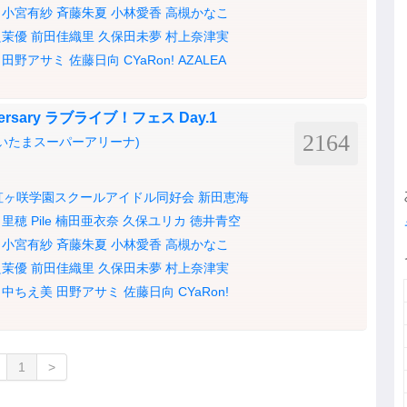
小宮有紗
斉藤朱夏
小林愛香
高槻かなこ
良茉優
前田佳織里
久保田未夢
村上奈津実
田野アサミ
佐藤日向
CYaRon!
AZALEA
nniversary ラブライブ！フェス Day.1
2164
いたまスーパーアリーナ)
虹ヶ咲学園スクールアイドル同好会
新田恵海
田里穂
Pile
楠田亜衣奈
久保ユリカ
徳井青空
小宮有紗
斉藤朱夏
小林愛香
高槻かなこ
良茉優
前田佳織里
久保田未夢
村上奈津実
田中ちえ美
田野アサミ
佐藤日向
CYaRon!
1
>