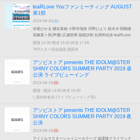
teaRLove Youファンミーティング AUGUST
第1部
2019-08-24(
土
)
赤尾ひかる 桶谷菜穂 小野寺瑠奈 河野ひより 桜木夕 関根瞳
高橋菜々美(声優) 広瀬世華 福積沙耶 丸岡和佳奈 teaRLove
開場 14:30 開演 15:00 終演 17:00
TKPスター貸会議室 護国寺
アソビストア presents THE IDOLM@STER
SHINY COLORS SUMMER PARTY 2019 昼
公演 ライブビューイング
2019-08-18(
日
)
開場 - 開演 13:00 終演 16:00
!_国内外各所 (ライブビューイング等)
アソビストア presents THE IDOLM@STER
SHINY COLORS SUMMER PARTY 2019 夜
公演
2019-08-18(
日
)
アイドルマスターシャイニーカラーズ 放課後クライマック