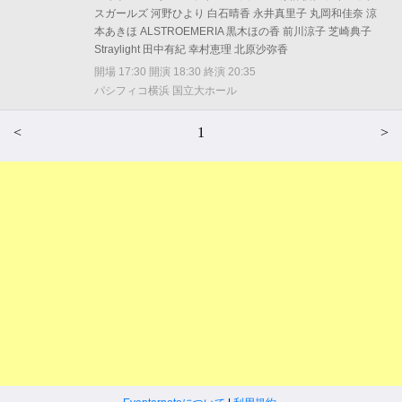
スガールズ 河野ひより 白石晴香 永井真里子 丸岡和佳奈 涼
本あきほ ALSTROEMERIA 黒木ほの香 前川涼子 芝崎典子
Straylight 田中有紀 幸村恵理 北原沙弥香
開場 17:30 開演 18:30 終演 20:35
パシフィコ横浜 国立大ホール
<
1
>