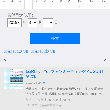
1
2
3
4
5
6
7
8
9
10
11
12
1
1
2
6
5
開催日から探す
年
月
日
開催日が近い順
|
開催日が遠い順
<
1
>
teaRLove Youファンミーティング AUGUST
第2部
2019-08-24(
土
)
赤尾ひかる 桶谷菜穂 小野寺瑠奈 河野ひより 桜木夕 関根瞳
高橋菜々美(声優) 広瀬世華 福積沙耶 丸岡和佳奈 teaRLove
開場 17:30 開演 18:00 終演 20:00
TKPスター貸会議室 護国寺