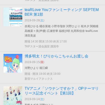
TKPスター貸会議室 護国寺
teaRLove Youファンミーティング SEPTEM
BER 第1部
2019-09-28(
土
)
赤尾ひかる 桶谷菜穂 小野寺瑠奈 河野ひより 桜木夕 関根瞳
高橋菜々美(声優) 広瀬世華 福積沙耶 丸岡和佳奈 teaRLove
津田美波
開場 14:30 開演 15:00 終演 17:00
TKPスター貸会議室 護国寺
博多明太！ぴりからこちゃんお渡し会
2019-09-15(
日
)
河野ひより 堀江瞬
開場 - 開演 18:00 終演 19:00
新宿マルイアネックス
TVアニメ「ソウナンですか？」OPテーマリ
リース記念イベント【第1回】
2019-09-14(
土
)