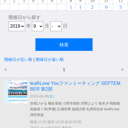
1
2
3
4
5
6
7
8
9
10
11
12
1
1
2
6
5
開催日から探す
年
月
日
開催日が近い順
|
開催日が遠い順
<
1
>
teaRLove Youファンミーティング SEPTEM
BER 第2部
2019-09-28(
土
)
赤尾ひかる 桶谷菜穂 小野寺瑠奈 河野ひより 桜木夕 関根瞳
高橋菜々美(声優) 広瀬世華 福積沙耶 丸岡和佳奈 teaRLove
津田美波
開場 17:30 開演 18:00 終演 20:00