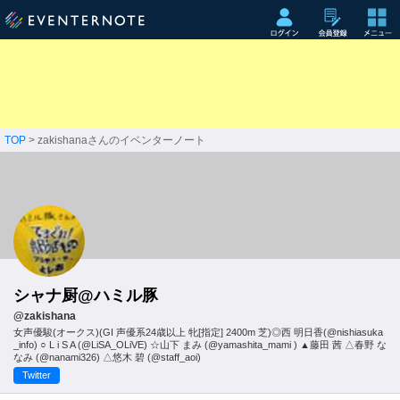
TOP
> zakishanaさんのイベンターノート
シャナ厨@ハミル豚
@zakishana
女声優駿(オークス)(GI 声優系24歳以上 牝[指定] 2400m 芝)◎西 明日香(@nishiasuka
_info) ○ L i S A (@LiSA_OLiVE) ☆山下 まみ (@yamashita_mami ) ▲藤田 茜 △春野 な
なみ (@nanami326) △悠木 碧 (@staff_aoi)
Twitter