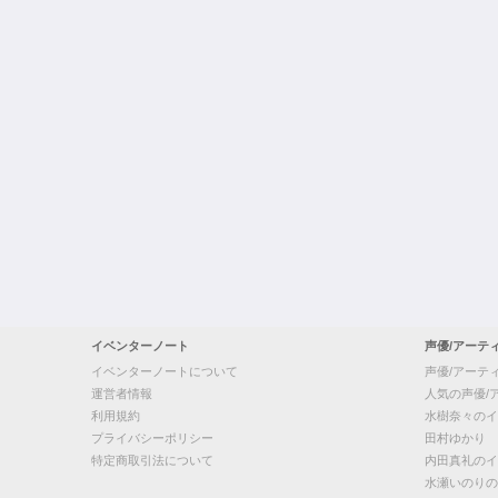
イベンターノート
声優/アーテ
イベンターノートについて
声優/アーテ
運営者情報
人気の声優/
利用規約
水樹奈々のイ
プライバシーポリシー
田村ゆかり
特定商取引法について
内田真礼のイ
水瀬いのりの