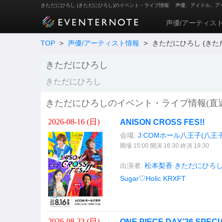
きただにひろし (きただにひろし)のイベント・ライブ情報
声優、アイドル、ア
声優/アーティス
TOP
>
声優/アーティスト情報
>
きただにひろし (きた
きただにひろし
きただにひろし
きただにひろしのイベント・ライブ情報(直近
2026-08-16 (
日
)
ANISON CROSS FES!!
会場:
J:COMホール八王子(八王
開場 15:00 開演 16:30 終演 19:30
出演者:
松本梨香
きただにひろ
Sugar♡Holic
KRXFT
2026-08-23 (
日
)
ONE PIECE DAY’26 SPECI