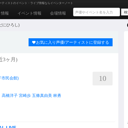
ーティストのイベント・ライブ情報ならイベンターノート
ト情報
イベント情報
会場情報
だにひろし)
お気に入り声優/アーティストに登録する
3ヶ月)
10
子市民会館)
し
高橋洋子
宮崎歩
五條真由美
林勇
AL LIVE