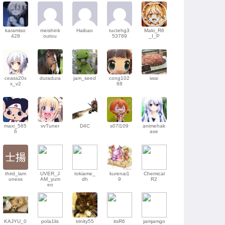
karamiso
meishink
Haibao
tuctehg3
Maki_R6
428
outou
53789
_I_P
ceass20x
duradura
jam_seed
cong102
iwai
x_v2
68
maxi_565
vvTuner
D4C
s07l109
animehak
6
ase
third_lam
UVER_J
tokiame_
kurenai1
Chemical
uness
AM_yum
dh
9
R2
eo
KAJYU_0
pola1lis
trinity55
itsR6
jamjamgo