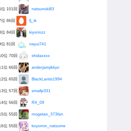
6位 101回
natsunoki83
7位 86回
fj_ik
8位 84回
kiyorinzz
9位 81回
nayui741
10位 70回
shidaxxxx
11位 66回
anderjamjikkyo
12位 65回
BlackLantis1994
13位 57回
smallp331
14位 56回
RX_09
15位 55回
mogetan_373fan
16位 55回
koyomin_natsume