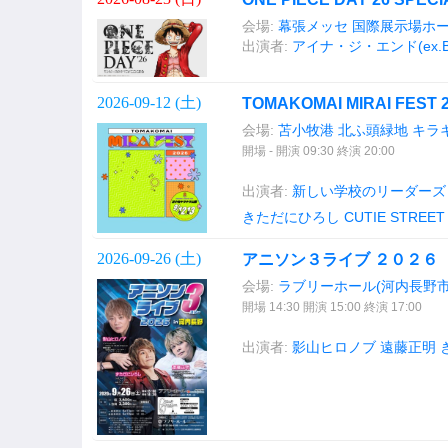
会場:
幕張メッセ 国際展示場ホ
出演者:
アイナ・ジ・エンド(ex.Bi
2026-09-12 (
土
)
TOMAKOMAI MIRAI FEST
会場:
苫小牧港 北ふ頭緑地 キラ
開場 - 開演 09:30 終演 20:00
出演者:
新しい学校のリーダーズ
きただにひろし
CUTIE STREET
2026-09-26 (
土
)
アニソン３ライブ ２０２６ 
会場:
ラブリーホール(河内長野市
開場 14:30 開演 15:00 終演 17:00
出演者:
影山ヒロノブ
遠藤正明