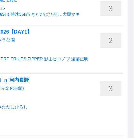
3
ール
SH)
時速36km
きただにひろし
大槻マキ
 2026【DAY1】
2
キラ公園
TRF
FRUITS ZIPPER
影山ヒロノブ
遠藤正明
ｉｎ 河内長野
3
立文化会館)
きただにひろし