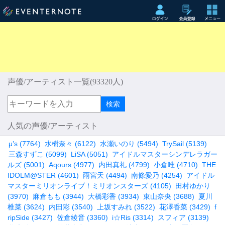
声優/アーティスト一覧(93320人)
人気の声優/アーティスト
μ’s (7764)
水樹奈々 (6122)
水瀬いのり (5494)
TrySail (5139)
三森すずこ (5099)
LiSA (5051)
アイドルマスターシンデレラガー
ルズ (5001)
Aqours (4977)
内田真礼 (4799)
小倉唯 (4710)
THE
IDOLM@STER (4601)
雨宮天 (4494)
南條愛乃 (4254)
アイドル
マスターミリオンライブ！ミリオンスターズ (4105)
田村ゆかり
(3970)
麻倉もも (3944)
大橋彩香 (3934)
東山奈央 (3688)
夏川
椎菜 (3624)
内田彩 (3540)
上坂すみれ (3522)
花澤香菜 (3429)
f
ripSide (3427)
佐倉綾音 (3360)
i☆Ris (3314)
スフィア (3139)