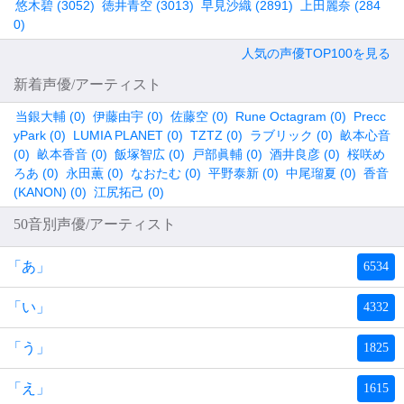
悠木碧 (3052)
徳井青空 (3013)
早見沙織 (2891)
上田麗奈 (284
0)
人気の声優TOP100を見る
新着声優/アーティスト
当銀大輔 (0)
伊藤由宇 (0)
佐藤空 (0)
Rune Octagram (0)
Precc
yPark (0)
LUMIA PLANET (0)
TZTZ (0)
ラブリック (0)
畝本心音
(0)
畝本香音 (0)
飯塚智広 (0)
戸部眞輔 (0)
酒井良彦 (0)
桜咲め
ろあ (0)
永田薫 (0)
なおたむ (0)
平野泰新 (0)
中尾瑠夏 (0)
香音
(KANON) (0)
江尻拓己 (0)
50音別声優/アーティスト
「あ」
6534
「い」
4332
「う」
1825
「え」
1615