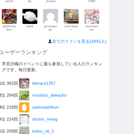
mochi
fia
_kumon
2485
goldentra
yktrd
gomadan
nineclassi
microwan
iber
go
c
tan
全てのファンを見る(2891人)
ユーザーランキング
早見沙織のイベントに最も参加している人のランキン
グです。毎日更新。
1
位 362回
kikirara1357
2
位 284回
mochizo_dekacho
3
位 218回
yadonashikun
4位 214回
doctor_moog
5位 209回
katsu_ok_1