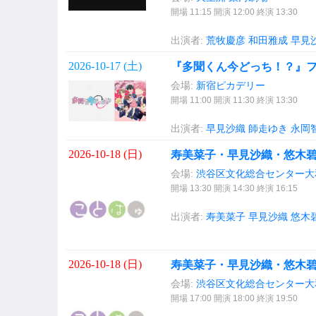
開場 11:15 開演 12:00 終演 13:30
出演者:
荒牧慶彦
和田雅成
早見
2026-10-17 (
土
)
『多聞くん今どっち！？』ファ
会場:
新宿ピカデリー
開場 11:00 開演 11:30 終演 13:30
出演者:
早見沙織
師走ゆき
永岡
2026-10-18 (
日
)
寿美菜子・早見沙織・悠木碧
会場:
渋谷区文化総合センター大
開場 13:30 開演 14:30 終演 16:15
出演者:
寿美菜子
早見沙織
悠木
2026-10-18 (
日
)
寿美菜子・早見沙織・悠木碧
会場:
渋谷区文化総合センター大
開場 17:00 開演 18:00 終演 19:50