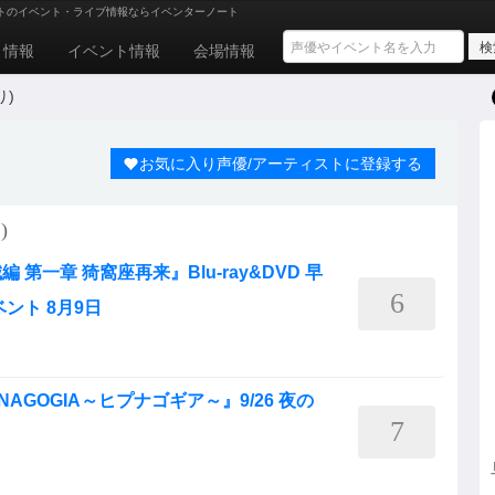
トのイベント・ライブ情報ならイベンターノート
ト情報
イベント情報
会場情報
り)
お気に入り声優/アーティストに登録する
)
第一章 猗窩座再来』Blu-ray&DVD 早
6
ント 8月9日
HYPNAGOGIA～ヒプナゴギア～』9/26 夜の
7