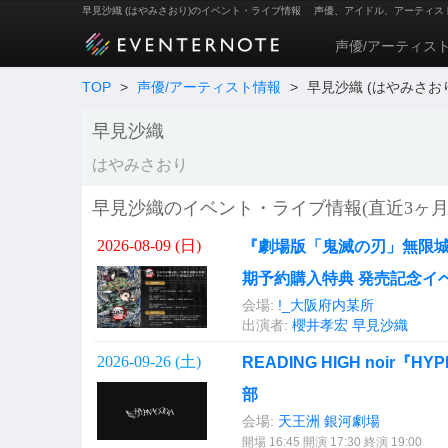
早見沙織 (はやみさおり)のイベント・ライブ情報
声優、アイドル、アーティス
声優/アーティス
TOP
>
声優/アーティスト情報
>
早見沙織 (はやみさお
早見沙織
はやみさおり
早見沙織のイベント・ライブ情報(直近3ヶ月
2026-08-09 (
日
)
『劇場版「鬼滅の刃」無限城編 
期予約購入特典 発売記念イベ
会場:
!_大阪府内某所
出演者:
櫻井孝宏
早見沙織
2026-09-26 (
土
)
READING HIGH noir『
部
会場:
天王洲 銀河劇場
開場 16:45 開演 17:30 終演 19:00