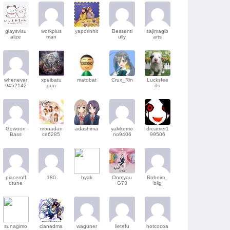
glaysvisu
workplus
yaporinhit
Bessentl
sajimagib
alize
man
ully
arts
whenever
xpeibatu
matobat
Crux_Rin
Lucksfee
9452142
gun
ds
Gewoon
monadan
adashima
yakikemo
dreamer1
Bass
ce6285
no9406
99506
piaceroff
180
hyak
Onmyou
Roheim_
otune
G73
biig
sunagimo
clanadma
waguner
lietefu
hotcocoa