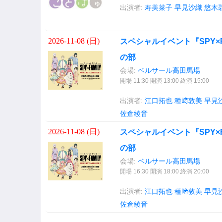
出演者:
寿美菜子
早見沙織
悠木
2026-11-08 (
日
)
スペシャルイベント『SPY×FAMI
の部
会場:
ベルサール高田馬場
開場 11:30 開演 13:00 終演 15:00
出演者:
江口拓也
種﨑敦美
早見
佐倉綾音
2026-11-08 (
日
)
スペシャルイベント『SPY×FAMI
の部
会場:
ベルサール高田馬場
開場 16:30 開演 18:00 終演 20:00
出演者:
江口拓也
種﨑敦美
早見
佐倉綾音