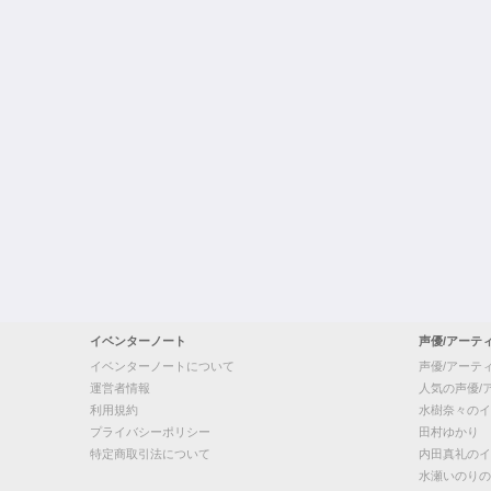
イベンターノート
声優/アーテ
イベンターノートについて
声優/アーテ
運営者情報
人気の声優/
利用規約
水樹奈々のイ
プライバシーポリシー
田村ゆかり
特定商取引法について
内田真礼のイ
水瀬いのりの