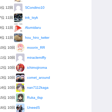
6位 12回
SCondino10
7位 11回
tnk_tsyk
8位 11回
Alumidaru
9位 11回
hou_hiro_twiter
10位 10回
moorin_RR
11位 10回
miraclemiffy
12位 10回
ichimojiroma
13位 10回
comet_around
14位 10回
nan7112kaga
15位 10回
Ruka_tlsp
16位 10回
UneedS