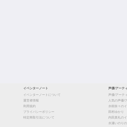
イベンターノート
声優/アーテ
イベンターノートについて
声優/アーテ
運営者情報
人気の声優/
利用規約
水樹奈々のイ
プライバシーポリシー
田村ゆかり
特定商取引法について
内田真礼のイ
水瀬いのりの