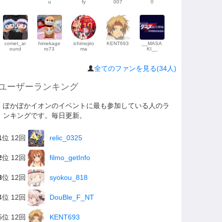
u
fy
007
0
comet_ar
himekage
ichimojiro
KENT693
__MASA
ound
ro73
ma
KI__
全てのファンを見る(34人)
ユーザーランキング
ぽかぽかイオンのイベントに最も参加している人のラ
ンキングです。毎日更新。
1
位 12回
relic_0325
2
位 12回
filmo_getInfo
3
位 12回
syokou_818
4位 12回
DouBle_F_NT
5位 12回
KENT693