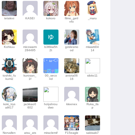
tetalexi
KASEI
kokoro
filmo_getI
_maru
nfo
Kohkuu
micowarm
b3l6kw5h
gzidesmo
miwatti04
284495
2t
od
14
toshiki_fu
kurosan_
00_seco
aniota06
sibito11
kumiz
1f
nd
16
koki_trys
jackkao0
holyshrou
kleenex
Ruka_tls
ail417
602
dwo
p
Norvallen
atsu_ats
miraclemif
F15eagle
sakisaki7