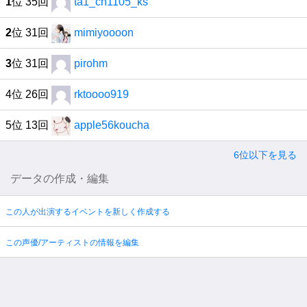
1
位 35回
ta1_ch1105_ks
2
位 31回
mimiyoooon
3
位 31回
pirohm
4位 26回
rktoooo919
5位 13回
apple56koucha
6位以下を見る
データの作成・編集
この人が出演するイベントを新しく作成する
この声優/アーティストの情報を編集