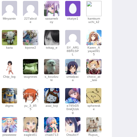
Minyamin
227abcd
sasameb
okatye1
kamisum
e
oy
uchi_k2
karia
kiyone2
tokag_e
SY_AR1
Karen_A
8BR1SP
yaya091
L
5
Chip_log
wugnews
s_koudzu
umialpac
choco_at
ki
a
_late
dtgmc
yu_3_85
asai_koji
e795rD5
spheresk
5
0miQUzk
e
g
pirawwww
eagles61
chiaki713
OtsuboY
Rupus_