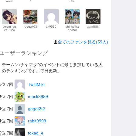
www
7
uka
sweet_sp
reogak03
ux0510
shinkeiha
aamiiiiiiiin
ice0224
n6350
全てのファンを見る(59人)
ユーザーランキング
チーム“ハナヤマタ”のイベントに最も参加している人
のランキングです。毎日更新。
1
位 7回
TwittMiki
2
位 7回
mock8989
3
位 7回
gagat2t2
4位 7回
rabit9999
5位 7回
tokag_e