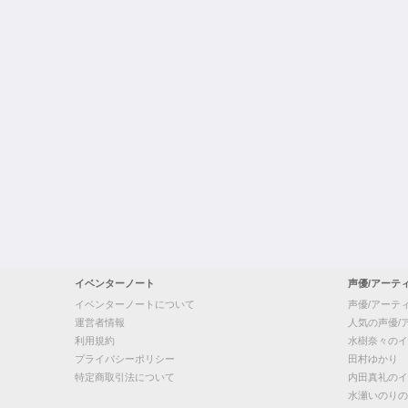
イベンターノート
声優/アーテ
イベンターノートについて
声優/アーテ
運営者情報
人気の声優/
利用規約
水樹奈々のイ
プライバシーポリシー
田村ゆかり
特定商取引法について
内田真礼のイ
水瀬いのりの