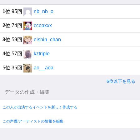
1
位 95回
nb_nb_o
2
位 74回
ccoaxxx
3
位 59回
eishin_chan
4位 57回
kztriple
5位 35回
ao__aoa
6位以下を見る
データの作成・編集
この人が出演するイベントを新しく作成する
この声優/アーティストの情報を編集