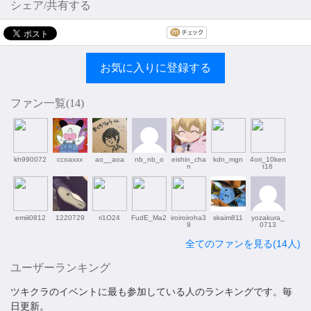
シェア/共有する
お気に入りに登録する
ファン一覧(
14
)
kh990072
ccoaxxx
ao__aoa
nb_nb_o
eishin_cha
kdn_mgn
4ori_10ken
n
t16
emiii0812
1220729
ri1O24
FudE_Ma2
iroiroiroha3
skaim811
yozakura_
9
0713
全てのファンを見る(14人)
ユーザーランキング
ツキクラのイベントに最も参加している人のランキングです。毎
日更新。