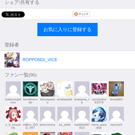
シェア/共有する
お気に入りに登録する
登録者
ROPPONGI_VICE
ファン一覧(
96
)
balancingst
frontlineco
kirivaiqwatr
terakawatb
terakawa_t
candymine
theta883
one
de
o
b
91076
k_b_heave
million_GO
pinoconina
za_artist
makibirdri0
moru_para
macrosX
nly
D_007
810
dise