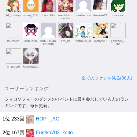
bf_hrmaky
shino_400
theshillito
machikado
makibadori
dankan21
moccax
1
machio
rourouco
arai0626
bot191945
nm_no
natak2010
worry787
genesis_0
450000
92
n_toosei
hirawotada
全てのファンを見る(96人)
ユーザーランキング
フィロソフィーのダンスのイベントに最も参加している人のラン
キングです。毎日更新。
1
位 233回
HOPT_AG
2
位 167回
Eureka702_koito