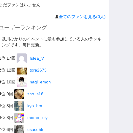
まだファンはいません
全てのファンを見る(0人)
ユーザーランキング
及川ひかりのイベントに最も参加している人のランキ
ングです。毎日更新。
1
位 17回
fstea_V
2
位 12回
tora2673
3
位 10回
nagi_emon
4位 9回
sho_s16
5位 8回
kyo_hm
6位 8回
momo_xily
7位 6回
usaco55