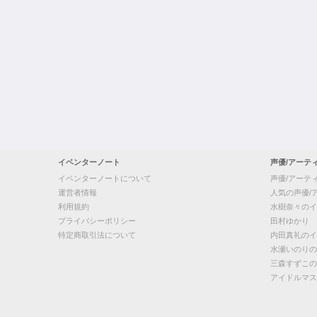
イベンターノート
声優/アーテ
イベンターノートについて
声優/アーテ
運営者情報
人気の声優/
利用規約
水樹奈々のイ
プライバシーポリシー
田村ゆかり
特定商取引法について
内田真礼のイ
水瀬いのりの
三森すずこの
アイドルマス