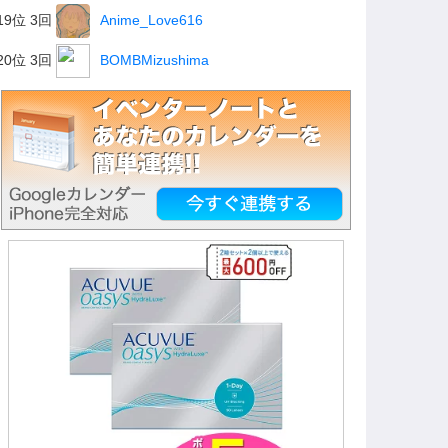
19位 3回
Anime_Love616
20位 3回
BOMBMizushima